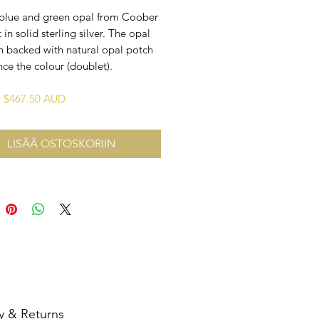
 blue and green opal from Coober
 in solid sterling silver. The opal
n backed with natural opal potch
ce the colour (doublet).
: $467.50 AUD
LISÄÄ OSTOSKORIIN
y & Returns