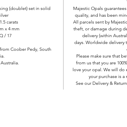
ing (doublet) set in solid
Majestic Opals guarantees t
ilver
quality, and has been mine
1.5 carats
All parcels sent by Majesti
mm x 4 mm
theft, or damage during d
 Q / 17
delivery (within Austra
days. Worldwide delivery 
 from Coober Pedy, South
ia.
Please make sure that be
ustralia.
from us that you are 100%
love your opal. We will do 
your purchase is 
See our Delivery & Return
AUD (AU$)
Ole sosiaalinen