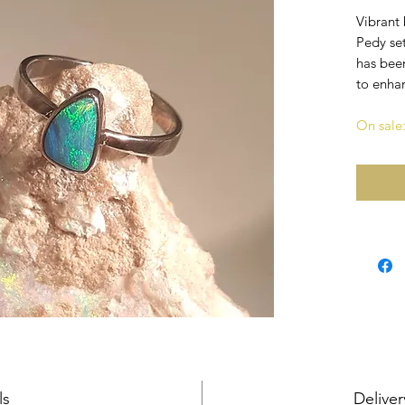
Vibrant
Pedy set
has bee
to enhan
On sale
ls
Deliver