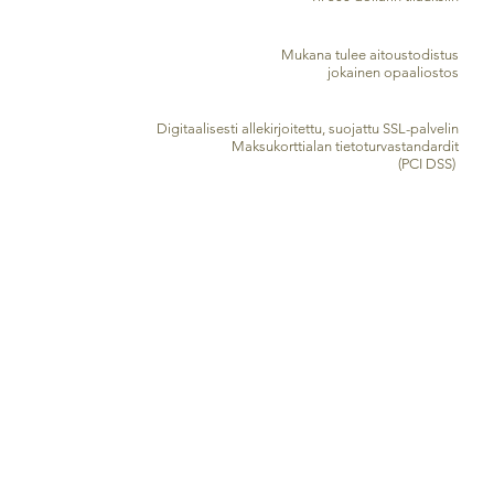
AITOUSTODISTUS
Mukana tulee aitoustodistus
jokainen opaaliostos
TURVALLINEN LUOTTOKORTTIKÄSITTELY
Digitaalisesti allekirjoitettu, suojattu SSL-palvelin
Maksukorttialan tietoturvastandardit
(PCI DSS)