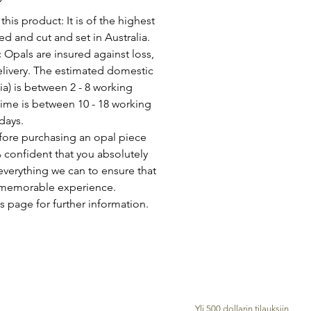
his product: It is of the highest
d and cut and set in Australia.
c Opals are insured against loss,
elivery. The estimated domestic
lia) is between 2 - 8 working
time is between 10 - 18 working
days.
fore purchasing an opal piece
 confident that you absolutely
everything we can to ensure that
a memorable experience.
s page for further information.
ILMAINEN TOIMITUS MAAILMAAN
Yli 500 dollarin tilauksiin