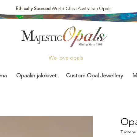
Ethically Sourced
World-Class Australian Opals
We love opals
lma
Opaalin jalokivet
Custom Opal Jewellery
M
Opa
Tuotenu