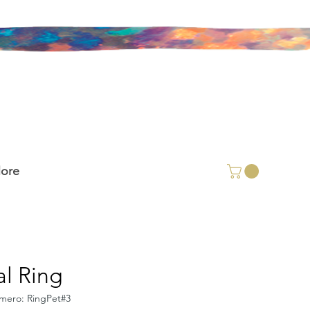
ore
l Ring
mero: RingPet#3