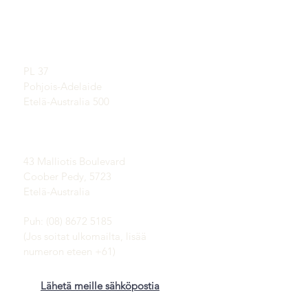
Opi opaaleista
SHOWROOM
Opalin lyhyt historia
Ajanvarauksella
Julkisuus
Suositukset
Postiosoite:
Käyttöehdot
PL 37
Toimitus ja palautus
Pohjois-Adelaide
Etelä-Australia 500
Coober Pedyn
opaalikentät:
43 Malliotis Boulevard
Coober Pedy, 5723
Etelä-Australia
Puh: (08) 8672 5185
(Jos soitat ulkomailta, lisää
numeron eteen +61)
Lähetä meille sähköpostia