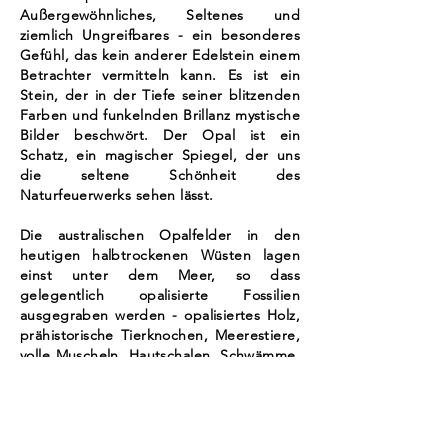
Außergewöhnliches, Seltenes und
ziemlich Ungreifbares - ein besonderes
Gefühl, das kein anderer Edelstein einem
Betrachter vermitteln kann. Es ist ein
Stein, der in der Tiefe seiner blitzenden
Farben und funkelnden Brillanz mystische
Bilder beschwört. Der Opal ist ein
Schatz, ein magischer Spiegel, der uns
die seltene Schönheit des
Naturfeuerwerks sehen lässt.
Die australischen Opalfelder in den
heutigen halbtrockenen Wüsten lagen
einst unter dem Meer, so dass
gelegentlich opalisierte Fossilien
ausgegraben werden - opalisiertes Holz,
prähistorische Tierknochen, Meerestiere,
volle Muscheln, Hautschalen, Schwämme,
Fischskelette und sogar Pflanzenstängel.
Bei Coober Pedy wurden Plesiosaurus-
Knochen abgebaut, aber alle ohne
Köpfe!