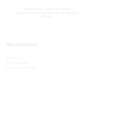
SICHERE KREDITKARTENVERARBEITUNG
Digital signiert, sicherer SSL-Server
Payment Card Industry Data Security
Standards
(PCI-DSS)
KONTAKT
SCHNELLLINKS
AUSSTELLUNGSRAUM
Unser Service
(Nach Vereinbarung)
Erfahren Sie mehr über
Opale
John & Sophia Provatidis
Eine kurze Geschichte
Postfach 37
der Opale
Nord-Adelaide
Werbung
Südaustralien 5006
Referenzen
Geschäftsbedingungen
Be social