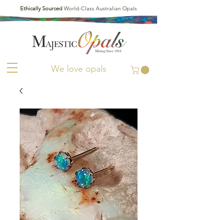
Ethically Sourced
World-Class Australian Opals
We love opals