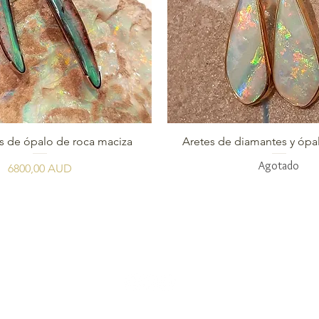
Vista rápida
Vista rápida
s de ópalo de roca maciza
Aretes de diamantes y ópal
Agotado
Precio
6800,00 AUD
AUD (AU$)
Be social