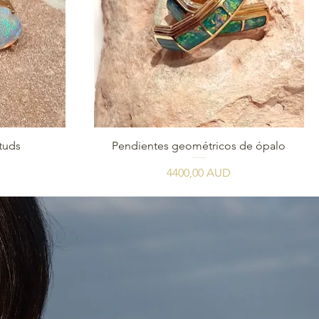
Vista rápida
Studs
Pendientes geométricos de ópalo
Precio
4400,00 AUD