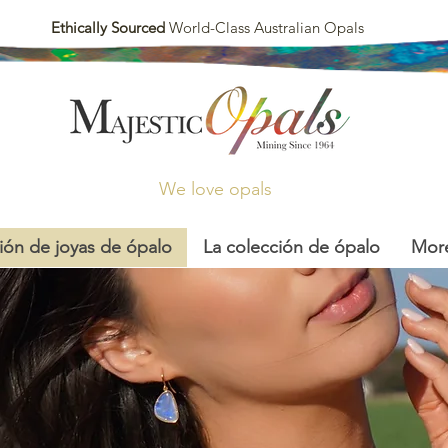
Ethically Sourced
World-Class Australian Opals
We love opals
ión de joyas de ópalo
La colección de ópalo
Mor