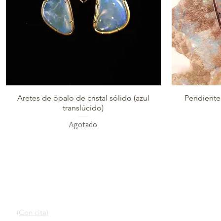
Vista rápida
Aretes de ópalo de cristal sólido (azul
Pendiente
translúcido)
Agotado
ENLACES RÁPIDOS
CONTACTO
Nuestro servicio
SALA DE EXPOSICIÓN
Más información sobre
(Con cita)
los ópalos