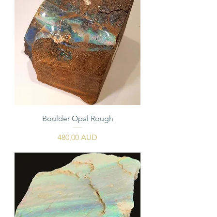
Boulder Opal Rough
Precio
480,00 AUD