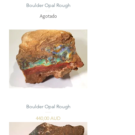
Boulder Opal Rough
Agotado
Boulder Opal Rough
Precio
440,00 AUD