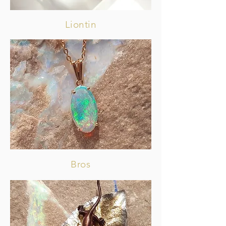
Liontin
Bros