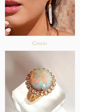
Cincin