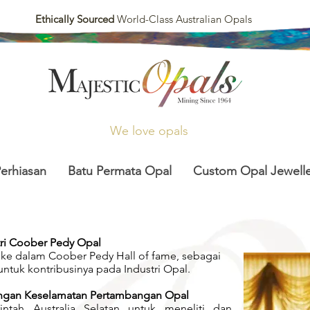
Ethically Sourced
World-Class Australian Opals
We love opals
Perhiasan
Batu Permata Opal
Custom Opal Jewelle
tri Coober Pedy Opal
ik ke dalam Coober Pedy Hall of fame, sebagai
untuk kontribusinya pada Industri Opal.
angan Keselamatan Pertambangan Opal
intah Australia Selatan untuk meneliti dan