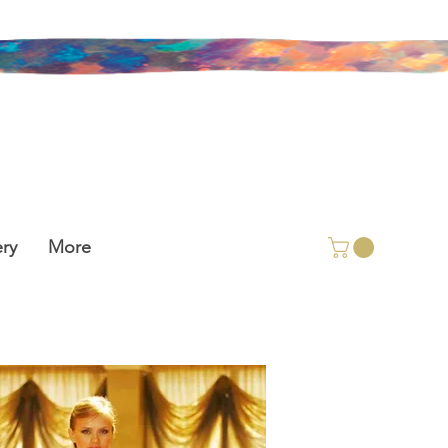
ry
More