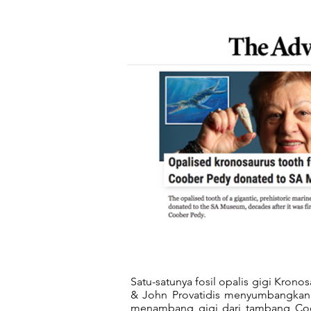
Satu-satunya fosil opalis gigi Kron
& John Provatidis menyumbangkann
menambang gigi dari tambang Co