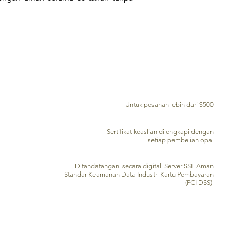
PENGIRIMAN GRATIS KE SELURUH DUNIA
Untuk pesanan lebih dari $500
SERTIFIKAT KEASLIAN
Sertifikat keaslian dilengkapi dengan
setiap pembelian opal
PENGOLAHAN KARTU KREDIT AMAN
Ditandatangani secara digital, Server SSL Aman
Standar Keamanan Data Industri Kartu Pembayaran
(PCI DSS)