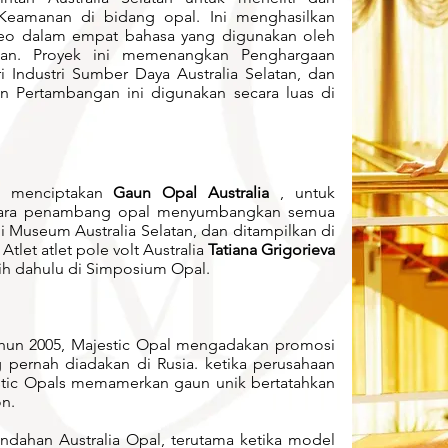
eamanan di bidang opal. Ini menghasilkan
deo dalam empat bahasa yang digunakan oleh
an.
Proyek ini memenangkan Penghargaan
 Industri Sumber Daya Australia Selatan, dan
 Pertambangan ini digunakan secara luas di
n menciptakan
Gaun Opal Australia
, untuk
 Para penambang opal menyumbangkan semua
i Museum Australia Selatan, dan ditampilkan di
tlet atlet pole volt Australia
Tatiana Grigorieva
h dahulu di Simposium Opal.
ahun 2005, Majestic Opal mengadakan promosi
g pernah diadakan di Rusia. ketika perusahaan
estic Opals memamerkan gaun unik bertatahkan
n.
ndahan Australia Opal, terutama ketika model