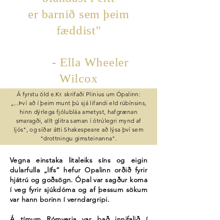
er barnið sem þeim
fæddist"
- Ella Wheeler
Wilcox
Á fyrstu öld e.Kr. skrifaði Plinius um Ópalinn:
„...Því að í þeim munt þú sjá lifandi eld rúbínsins,
hinn dýrlega fjólubláa ametyst, hafgrænan
smaragði, allt glitra saman í ótrúlegri mynd af
ljós", og síðar átti Shakespeare að lýsa því sem
"drottningu gimsteinanna".
Vegna einstaka litaleiks síns og eigin
dularfulla „lífs“ hefur Opalinn orðið fyrir
hjátrú og goðsögn. Ópal var sagður koma
í veg fyrir sjúkdóma og af þessum sökum
var hann borinn í verndargripi.
Á tímum Rómverja var það innifalið í