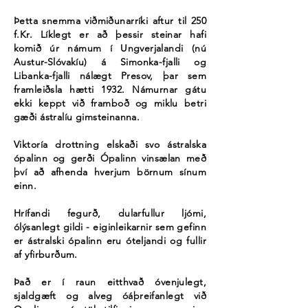
Þetta snemma viðmiðunarríki aftur til 250
f.Kr. Líklegt er að þessir steinar hafi
komið úr námum í Ungverjalandi (nú
Austur-Slóvakíu) á Simonka-fjalli og
Libanka-fjalli nálægt Presov, þar sem
framleiðsla hætti 1932. Námurnar gátu
ekki keppt við framboð og miklu betri
gæði ástralíu gimsteinanna.
Viktoría drottning elskaði svo ástralska
ópalinn og gerði Ópalinn vinsælan með
því að afhenda hverjum börnum sínum
einn.
Hrífandi fegurð, dularfullur ljómi,
ólýsanlegt gildi - eiginleikarnir sem gefinn
er ástralski ópalinn eru óteljandi og fullir
af yfirburðum.
Það er í raun eitthvað óvenjulegt,
sjaldgæft og alveg óáþreifanlegt við