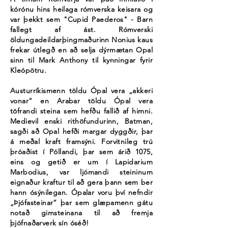
kórónu hins heilaga rómverska keisara og
var þekkt sem "Cupid Paederos" - Barn
fallegt af ást. Rómverski
öldungadeildarþingmaðurinn Nonius kaus
frekar útlegð en að selja dýrmætan Opal
sinn til Mark Anthony til kynningar fyrir
Kleópötru.
Austurríkismenn töldu Ópal vera „akkeri
vonar“ en Arabar töldu Ópal vera
töfrandi steina sem hefðu fallið af himni.
Medievil enski rithöfundurinn, Batman,
sagði að Opal hefði margar dyggðir, þar
á meðal kraft framsýni. Forvitnileg trú
þróaðist í Póllandi, þar sem árið 1075,
eins og getið er um í Lapidarium
Marbodius, var ljómandi steininum
eignaður kraftur til að gera þann sem ber
hann ósýnilegan. Ópalar voru því nefndir
„Þjófasteinar“ þar sem glæpamenn gátu
notað gimsteinana til að fremja
þjófnaðarverk sín óséð!