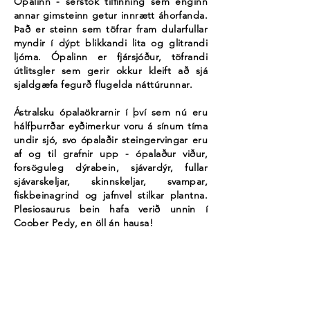
Opalinn - sérstök tilfinning sem enginn
annar gimsteinn getur innrætt áhorfanda.
Það er steinn sem töfrar fram dularfullar
myndir í dýpt blikkandi lita og glitrandi
ljóma. Ópalinn er fjársjóður, töfrandi
útlitsgler sem gerir okkur kleift að sjá
sjaldgæfa fegurð flugelda náttúrunnar.
Ástralsku ópalaökrarnir í því sem nú eru
hálfþurrðar eyðimerkur voru á sínum tíma
undir sjó, svo ópalaðir steingervingar eru
af og til grafnir upp - ópalaður viður,
forsöguleg dýrabein, sjávardýr, fullar
sjávarskeljar, skinnskeljar, svampar,
fiskbeinagrind og jafnvel stilkar plantna.
Plesiosaurus bein hafa verið unnin í
Coober Pedy, en öll án hausa!
ÓKEYPIS AFHENDING UM HEIM
Fyrir pantanir yfir $500