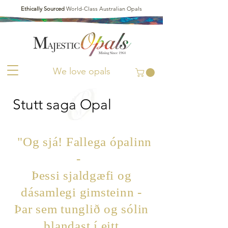
Ethically Sourced
World-Class Australian Opals
We love opals
Stutt saga Opal
"Og sjá! Fallega ópalinn
-
Þessi sjaldgæfi og
dásamlegi gimsteinn -
Þar sem tunglið og sólin
blandast í eitt