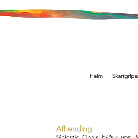
Heim
Skartgripa
Afhending
Majestic Opals býður upp á 