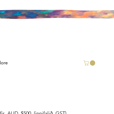
ore
ir AUD $500 (innifalið GST).