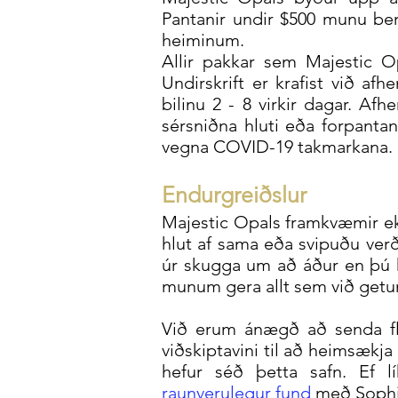
Pantanir undir $500 munu ber
heiminum.
Allir pakkar sem Majestic O
Undirskrift er krafist við af
bilinu 2 - 8 virkir dagar. Af
sérsniðna hluti eða forpantan
vegna COVID-19 takmarkana.
Endurgreiðslur
Majestic Opals framkvæmir ekk
hlut af sama eða svipuðu ver
úr skugga um að áður en þú k
munum gera allt sem við getum 
Við erum ánægð að senda fl
viðskiptavini til að heimsækja
hefur séð þetta safn. Ef 
raunverulegur fund
með Sophia 