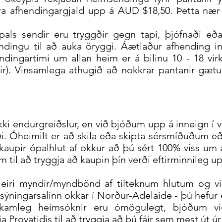
a afhendingargjald upp á AUD $18,50. Þetta nær 
pals sendir eru tryggðir gegn tapi, þjófnaði 
hendingu til að auka öryggi. Áætlaður afhending in
hendingartími um allan heim er á bilinu 10 - 18 vir
ir). Vinsamlega athugið að nokkrar pantanir gætu
i endurgreiðslur, en við bjóðum upp á inneign í v
ði. Óheimilt er að skila eða skipta sérsmíðuðum 
aupir ópalhlut af okkur að þú sért 100% viss um a
til að tryggja að kaupin þín verði eftirminnileg up
eiri myndir/myndbönd af tilteknum hlutum og vi
 sýningarsalinn okkar í Norður-Adelaide - þú hefur 
líkamleg heimsóknir eru ómögulegt, bjóðum vi
Provatidis til að tryggja að þú fáir sem mest út ú