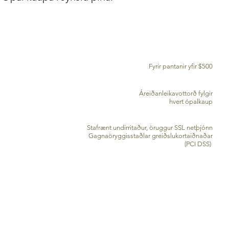
ÓKEYPIS AFHENDING UM HEIM
Fyrir pantanir yfir $500
VIRKILIT
Áreiðanleikavottorð fylgir
hvert ópalkaup
ÖRYGGI VINNSLA KREDITKORTA
Stafrænt undirritaður, öruggur SSL netþjónn
Gagnaöryggisstaðlar greiðslukortaiðnaðar
(PCI DSS)