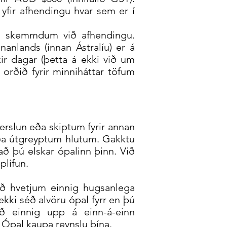
yfir afhendingu hvar sem er í
eða skemmdum við afhendingu.
nanlands (innan Ástralíu) er á
kir dagar (þetta á ekki við um
 orðið fyrir minniháttar töfum
erslun eða skiptum fyrir annan
eða útgreyptum hlutum. Gakktu
ð þú elskar ópalinn þinn. Við
plifun.
ð hvetjum einnig hugsanlega
ekki séð alvöru ópal fyrr en þú
ð einnig upp á einn-á-einn
r Ópal kaupa reynslu þína.