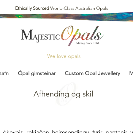
Ethically Sourced
World-Class Australian Opals
We love opals
safn
Ópal gimsteinar
Custom Opal Jewellery
M
Afhending og skil
ókeypis rekjaðan heimsendingu fyrir pantanir yf