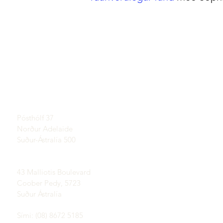
FlýTINKAR
Hafðu samband
Lærðu um Opals
SÝNINGARHAL
Stutt saga Opal
Eftir samkomulagi
Kynning
Vitnisburður
Póstfang:
Skilmálar og skilyrði
Pósthólf 37
Afhending og skil
Norður Adelaide
Suður-Ástralía 500
Coober Pedy Opal Fields:
43 Malliotis Boulevard
Coober Pedy, 5723
Suður Ástralía
Sími: (08) 8672 5185