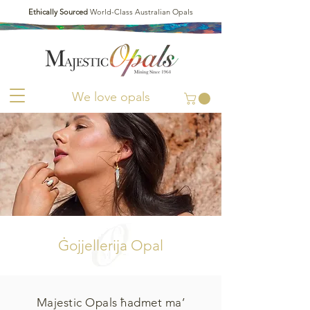
Ethically Sourced
World-Class Australian Opals
We love opals
Ġojjellerija Opal
Majestic Opals ħadmet ma’