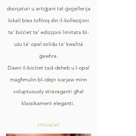
disinjaturi u artiġjani tal-ġojjellerija
lokali biex toħloq din il-kollezzjoni
ta’ biċċiet ta’ edizzjoni limitata bl-
użu ta’ opal solidu ta’ kwalità
ġawhra.
Dawn il-biċċiet tad-deheb u l-opal
magħmulin bl-idejn ivarjaw minn
voluptuously stravaganti għal
klassikament eleganti.
Imsielet