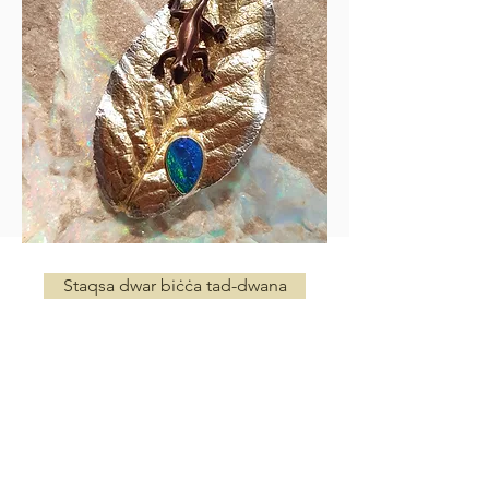
Staqsa dwar biċċa tad-dwana
TWASSIL B'XEJN MADWAR ID-DINJA
Għal ordnijiet 'il fuq minn $500
ĊERTIFIKAT TA' AWENTIĊITÀ
Jiġi miegħu ċertifikat ta 'awtentiċità
kull xiri opal
PROĊESSAR TA’ KARD TA’ KREDITU SIGUR
Iffirmat diġitalment, Server SSL Sikur
Standards tas-Sigurtà tad-Data tal-Industrija tal-Kard tal-Ħlas