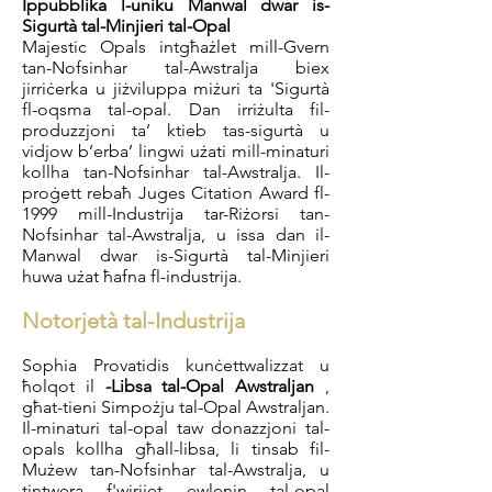
Ippubblika l-uniku Manwal dwar is-
Sigurtà tal-Minjieri tal-Opal
Majestic Opals intgħażlet mill-Gvern
tan-Nofsinhar tal-Awstralja biex
jirriċerka u jiżviluppa miżuri ta 'Sigurtà
fl-oqsma tal-opal. Dan irriżulta fil-
produzzjoni ta’ ktieb tas-sigurtà u
vidjow b’erba’ lingwi użati mill-minaturi
kollha tan-Nofsinhar tal-Awstralja.
Il-
proġett rebaħ Juges Citation Award fl-
1999 mill-Industrija tar-Riżorsi tan-
Nofsinhar tal-Awstralja, u issa dan il-
Manwal dwar is-Sigurtà tal-Minjieri
huwa użat ħafna fl-industrija.
Notorjetà tal-Industrija
Sophia Provatidis kunċettwalizzat u
ħolqot il
-Libsa tal-Opal Awstraljan
,
għat-tieni Simpożju tal-Opal Awstraljan.
Il-minaturi tal-opal taw donazzjoni tal-
opals kollha għall-libsa, li tinsab fil-
Mużew tan-Nofsinhar tal-Awstralja, u
tintwera f'wirjiet ewlenin tal-opal