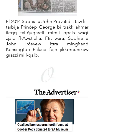
Fl-2014 Sophia u John Provatidis taw lit-
tarbija Prinċep George bi trakk aħmar
ileqq tal-ġugarell mimli opals waqt
żjara fl-Awstralja. Ftit wara, Sophia u
John irċevew ittra mingħand
Kensington Palace fejn jikkomunikaw
grazzi mill-qalb.