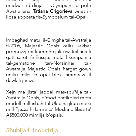
madwar id-dinja. L-Olympian tal-pole
Awstraljana
Tatiana Grigorieva
wriet il-
libsa apposta fis-Symposium tal-Opal.
Imbagħad matul il-Ġimgħa tal-Awstralja
fl-2005, Majestic Opals kellu l-akbar
promozzjoni kummerċjali Awstraljana li
qatt saret fir-Russja. meta l-kumpanija
tal-gemstone tan-Nofsinhar tal-
Awstralja Majestic Opals ħarġet gown
uniku miksi bl-opal biex jammiraw lil
dawk li jaraw.
Xejn ma jista’ jaqbel mas-sbuħija tal-
Awstralja Opals, b’mod partikolari meta
mudell mill-isbaħ tal-Ukrajna jkun miexi
mill-Pjazza l-Ħamra ta’ Moska b’libsa ta’
A$500,000 mimlija b’opals.
Sħubija fl-Industrija