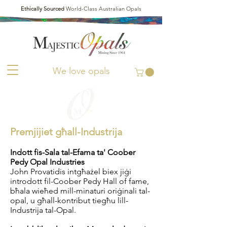
Ethically Sourced
World-Class Australian Opals
We love opals
Premjijiet għall-Industrija
Indott fis-Sala tal-Efama ta' Coober
Pedy Opal Industries
John Provatidis intgħażel biex jiġi
introdott fil-Coober Pedy Hall of fame,
bħala wieħed mill-minaturi oriġinali tal-
opal, u għall-kontribut tiegħu lill-
Industrija tal-Opal.