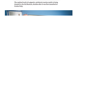
L-uniku sinna fossilizzata Kronosaurus
magħrufa li teżisti!
L-uniku fossili opalizzat magħruf ta’
sinna ta’ Kronosaur se jibqa’ f’SA għal
ġenerazzjonijiet li ġejjin wara li Sophia
& John Provatidis tawh donazzjoni lill-
Mużew ta’ South Australian biex
jintwera fil-Gallerija tagħhom tal-Opal
Fossil. Sophia & John ħadu s-snien
mill-minjiera Coober Pedy Opal
tagħhom fis-snin tmenin u żammewha