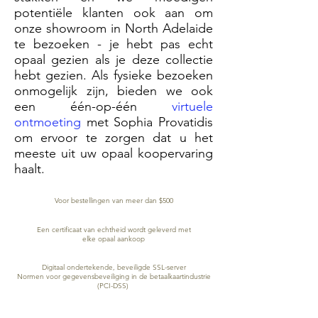
potentiële klanten ook aan om
onze showroom in North Adelaide
te bezoeken - je hebt pas echt
opaal gezien als je deze collectie
hebt gezien. Als fysieke bezoeken
onmogelijk zijn, bieden we ook
een één-op-één
virtuele
ontmoeting
met Sophia Provatidis
om ervoor te zorgen dat u het
meeste uit uw opaal koopervaring
haalt.
GRATIS BEZORGING WERELDWIJD
Voor bestellingen van meer dan $500
CERTIFICAAT VAN ECHTHEID
Een certificaat van echtheid wordt geleverd met
elke opaal aankoop
VEILIGE KREDIETKAARTVERWERKING
Digitaal ondertekende, beveiligde SSL-server
Normen voor gegevensbeveiliging in de betaalkaartindustrie
(PCI-DSS)