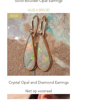
Solid Boulder Opal Earrings
Prijs
AU$ 6.800,00
SOLD
Crystal Opal and Diamond Earrings
Niet op voorraad