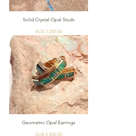
Solid Crystal Opal Studs
Prijs
AU$ 3.200,00
Geometric Opal Earrings
Prijs
AU$ 4.400,00