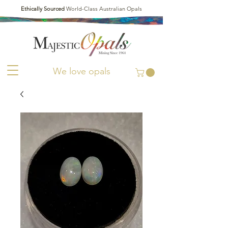
Ethically Sourced
World-Class Australian Opals
We love opals