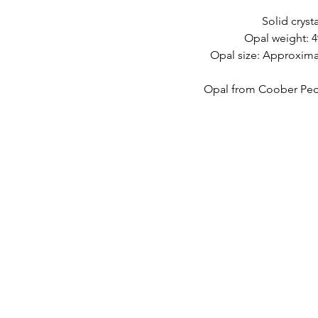
Solid crysta
Opal weight: 4
Opal size: Approxima
Opal from Coober Pedy
SNELKOPPELINGEN
CONTACT