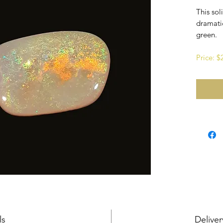
This sol
dramati
green.
Price: 
ls
Deliver