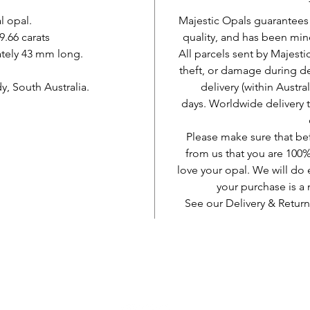
l opal.
Majestic Opals guarantees t
9.66 carats
quality, and has been mine
tely 43 mm long.
All parcels sent by Majesti
theft, or damage during d
, South Australia.
delivery (within Austra
days. Worldwide delivery 
Please make sure that be
from us that you are 100%
love your opal. We will do 
your purchase is 
See our Delivery & Return
AUD (AU$)
Wees sociaal