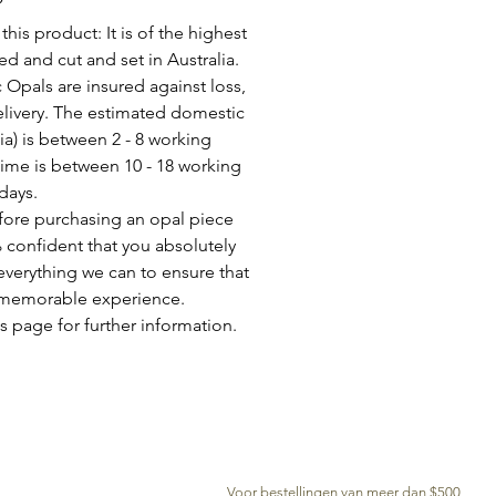
his product: It is of the highest
d and cut and set in Australia.
c Opals are insured against loss,
elivery. The estimated domestic
lia) is between 2 - 8 working
time is between 10 - 18 working
days.
fore purchasing an opal piece
 confident that you absolutely
everything we can to ensure that
a memorable experience.
s page for further information.
GRATIS BEZORGING WERELDWIJD
Voor bestellingen van meer dan $500