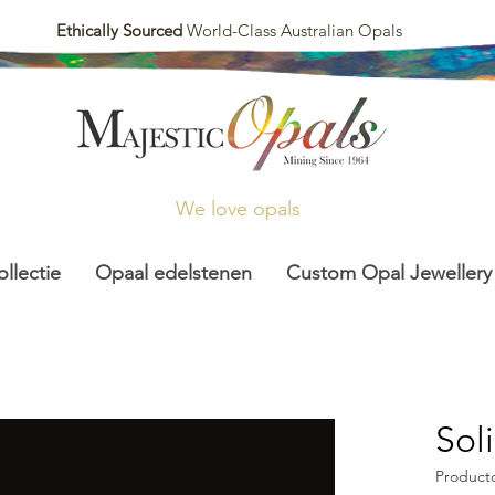
Ethically Sourced
World-Class Australian Opals
We love opals
llectie
Opaal edelstenen
Custom Opal Jewellery
Sol
Product