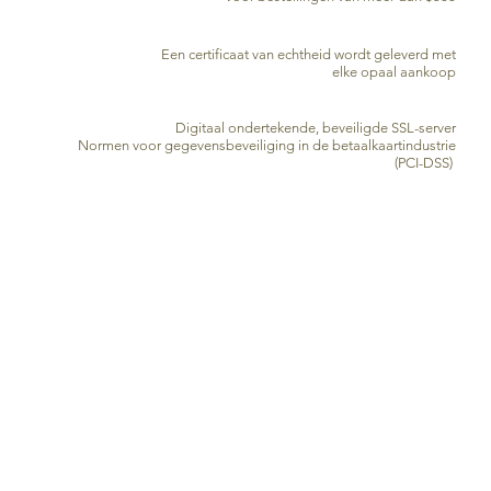
CERTIFICAAT VAN ECHTHEID
Een certificaat van echtheid wordt geleverd met
elke opaal aankoop
VEILIGE KREDIETKAARTVERWERKING
Digitaal ondertekende, beveiligde SSL-server
Normen voor gegevensbeveiliging in de betaalkaartindustrie
(PCI-DSS)