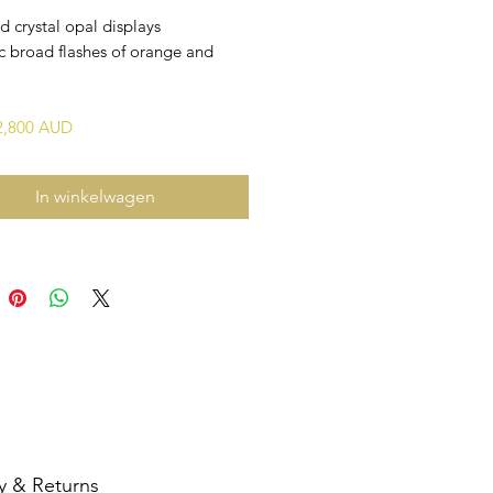
id crystal opal displays
c broad flashes of orange and
$2,800 AUD
In winkelwagen
y & Returns