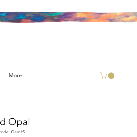
More
id Opal
code: Gem#5