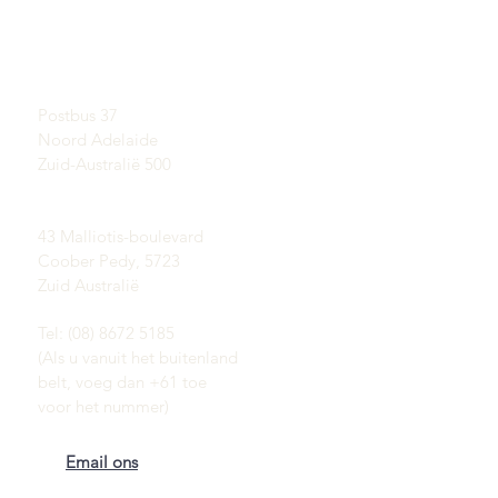
Meer informatie over
SHOWROOM
opalen
Op afspraak
Een korte geschiedenis
van Opal
Postadres:
Publiciteit
Postbus 37
Getuigenissen
Noord Adelaide
Voorwaarden
Levering & Retouren
Zuid-Australië 500
Coober Pedy opaalvelden:
43 Malliotis-boulevard
Coober Pedy, 5723
Zuid Australië
Tel: (08) 8672 5185
(Als u vanuit het buitenland
belt, voeg dan +61 toe
voor het nummer)
Email ons