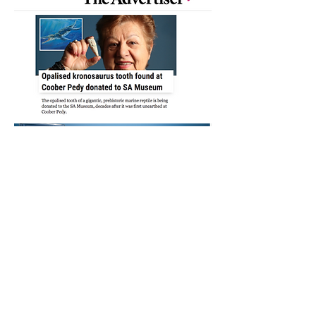
De enige gefossiliseerde Kronosaurus-
tand waarvan bekend is dat hij bestaat!
Het enige bekende opalised fossiel
van een Kronosaur-tand zal nog