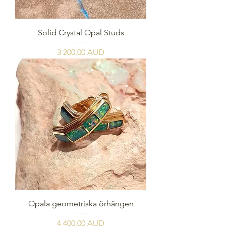
Solid Crystal Opal Studs
Pris
3 200,00 AUD
Opala geometriska örhängen
Pris
4 400,00 AUD