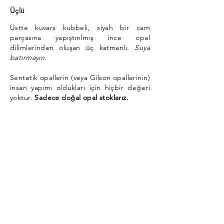
Üçlü
Üstte kuvars kubbeli, siyah bir cam
parçasına yapıştırılmış ince opal
dilimlerinden oluşan üç katmanlı.
Suya
batırmayın.
Sentetik opallerin (veya Gilson opallerinin)
insan yapımı oldukları için hiçbir değeri
yoktur.
Sadece doğal opal stoklarız.
Opal, doğanın kendi havai fişeklerinin
ender güzelliklerini görmemizi sağlayan
bir hazine, büyülü bir aynadır. Opal
uğursuz değildir, küçülmez, rengini