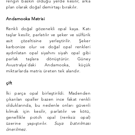
rengin baskın olduğu yerde kesilir, arka
plan olarak doğal demirtaşı bırakılır.
Andamooka Matrisi
Renkli doğal gözenekli opal kaya. Katı
taşlar kesilir, parlatılır ve şeker ve sülfürik
asit çözeltisine yerleştirilir. Şeker
karbonize olur ve doğal opal renkleri
aydınlatan opal siyahını siyah opal gibi
parlak taşlara dönüştürür. Güney
Avustralya'daki Andamooka, küçük
miktarlarda matris üreten tek alandır.
çift
İki parça opal birleştirildi. Madenden
çıkarılan opaller bazen ince fakat renkli
olduklarında, bu nedenle onları güvenli
kılmak için kesilir, parlatılır ve kötü,
genellikle potch opal (renksiz opal)
üzerine yapıştırılır.
Suya batırılması
önerilmez.