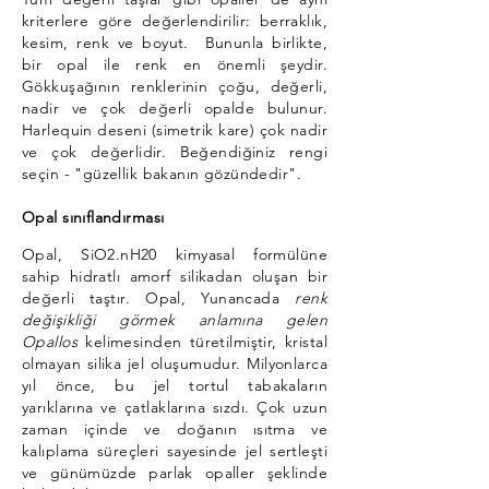
kriterlere göre değerlendirilir: berraklık,
kesim, renk ve boyut.
Bununla birlikte,
bir opal ile renk en önemli şeydir.
Gökkuşağının renklerinin çoğu, değerli,
nadir ve çok değerli opalde bulunur.
Harlequin deseni (simetrik kare) çok nadir
ve çok değerlidir. Beğendiğiniz rengi
seçin - "güzellik bakanın gözündedir".
Opal sınıflandırması
Opal, SiO2.nH20 kimyasal formülüne
sahip hidratlı amorf silikadan oluşan bir
değerli taştır. Opal, Yunancada
renk
değişikliği görmek anlamına gelen
Opallos
kelimesinden türetilmiştir, kristal
olmayan silika jel oluşumudur. Milyonlarca
yıl önce, bu jel tortul tabakaların
yarıklarına ve çatlaklarına sızdı. Çok uzun
zaman içinde ve doğanın ısıtma ve
kalıplama süreçleri sayesinde jel sertleşti
ve günümüzde parlak opaller şeklinde