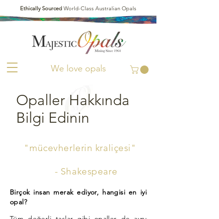
Ethically Sourced
World-Class Australian Opals
We love opals
Opaller Hakkında
Bilgi Edinin
"mücevherlerin kraliçesi"
- Shakespeare
Birçok insan merak ediyor, hangisi en iyi
opal?
Tüm değerli taşlar gibi opaller de aynı