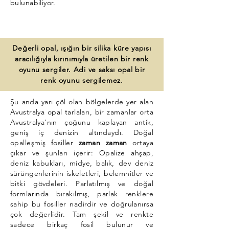
bulunabiliyor.
Değerli opal, ışığın bir silika küre yapısı
aracılığıyla kırınımıyla üretilen bir renk
oyunu sergiler. Adi ve saksı opal bir
renk oyunu sergilemez.
Değerli (katı) opalleşmiş fosiller
Şu anda yarı çöl olan bölgelerde yer alan
Avustralya opal tarlaları, bir zamanlar orta
Avustralya'nın çoğunu kaplayan antik,
geniş iç denizin altındaydı. Doğal
opalleşmiş fosiller
zaman zaman
ortaya
çıkar ve şunları içerir: Opalize ahşap,
deniz kabukları, midye, balık, dev deniz
sürüngenlerinin iskeletleri, belemnitler ve
bitki gövdeleri. Parlatılmış ve doğal
formlarında bırakılmış, parlak renklere
sahip bu fosiller nadirdir ve doğrulanırsa
çok değerlidir. Tam şekil ve renkte
sadece birkaç fosil bulunur ve