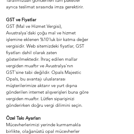
Tarafımızdan gönderilen tüm paketler
ayrıca teslimat sırasında imza gerektirir.
GST ve Fiyatlar
GST (Mal ve Hizmet Vergisi),
Avustralya'daki çoğu mal ve hizmet
işlemine eklenen %10'luk bir katma değer
vergisidir. Web sitemizdeki fiyatlar, GST
fiyatları dahil olarak zaten
gösterilmektedir. İhraç edilen mallar
vergiden muaftır ve Avustralya'nın
GST'sine tabi değildir. Opals Majestic
Opals, bu avantajı uluslararası
müşterilerimize aktarır ve yurt dışına
gönderilen internet alışverişleri buna göre
vergiden muaftır. Lütfen siparişinizi
gönderirken doğru vergi dilimini seçin.
Özel Takı Ayarları
Mücevherlerimizi yerinde kurmamakla
birlikte, olağanüstü opal mücevherler