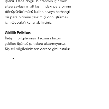
işlenir. Daha doğru bir tahmin için web
sitesi sayfasının alt kısmındaki para birimi
dönüştürücümüzü kullanın veya herhangi
bir para birimini çevrimiçi dönüştürmek
için Google'ı kullanabilirsiniz.
Gizlilik Politikası
İletişim bilgilerinizin hiçbirini hiçbir
şekilde üçüncü şahıslara aktarmıyoruz.
Kişisel bilgileriniz son derece gizli tutulur.
vergiler
Tecrübelerimize göre, kendi ülkeniz
tarafından ithalat vergilerinin uygulanması
nadirdir. Bununla birlikte, müşterilerin
mallarının varışlarında hükümetleri
tarafından uygulanan ithalat vergilerini
ödemekle yükümlü olmaları hala
mümkündür. Bu, ülkeden ülkeye farklılık
gösterir ve hangi vergilerin alınabileceği
konusunda hiçbir kontrolümüz yoktur.