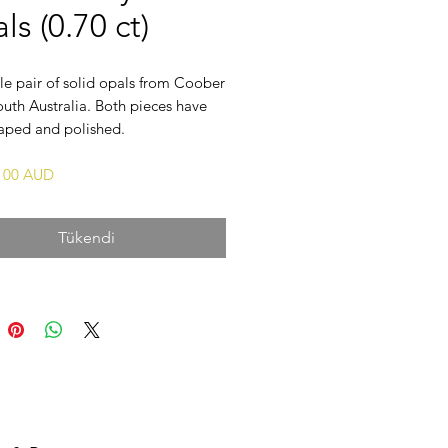
ls (0.70 ct)
tle pair of solid opals from Coober
uth Australia. Both pieces have
aped and polished.
$100 AUD
Tükendi