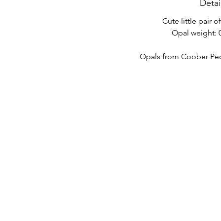
Detai
Cute little pair o
Opal weight: 0
Opals from Coober Pedy
HIZLI LİNKLER
İLETİŞİM