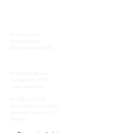
Opaller Hakkında Bilgi
SERGİ SALONU
Edinin
Randevuyla
Opal'in Kısa Tarihi
Tanıtım
Posta adresi:
referanslar
Posta Kutusu 37
Şartlar ve koşullar
Kuzey Adelaide
Teslimat ve İade
Güney Avustralya 500
Coober Pedy Opal
Alanları:
43 Malliotis Bulvarı
Coober Pedy, 5723
Güney Avustralya
Ph: (08) 8672 5185
(Yurt dışından arıyorsanız
numaranın başına +61
ekleyin)