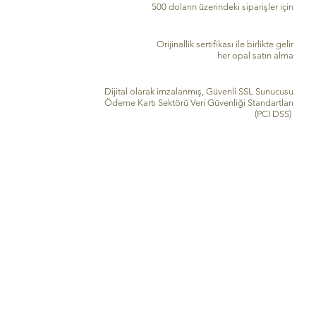
500 doların üzerindeki siparişler için
GEÇERLİK SERTİFİKASI
Orijinallik sertifikası ile birlikte gelir
her opal satın alma
GÜVENLİ KREDİ KARTI İŞLEME
Dijital olarak imzalanmış, Güvenli SSL Sunucusu
Ödeme Kartı Sektörü Veri Güvenliği Standartları
(PCI DSS)