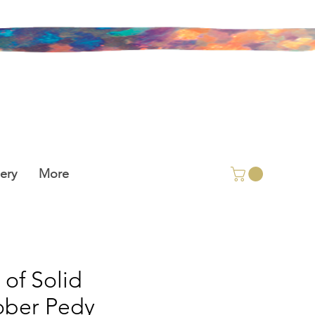
ery
More
 of Solid
ber Pedy