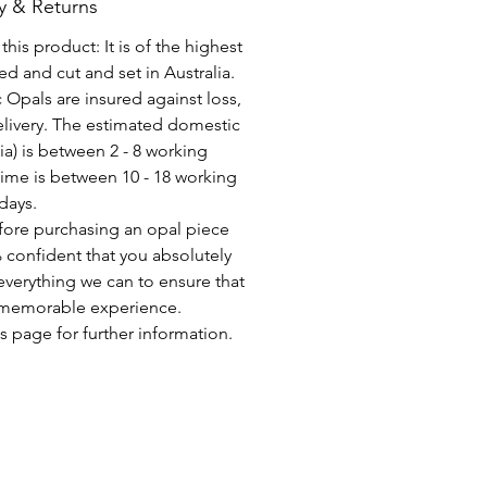
y & Returns
his product: It is of the highest
d and cut and set in Australia.
c Opals are insured against loss,
elivery. The estimated domestic
lia) is between 2 - 8 working
time is between 10 - 18 working
days.
fore purchasing an opal piece
 confident that you absolutely
everything we can to ensure that
a memorable experience.
s page for further information.
DÜNYA ÇAPINDA ÜCRETSİZ TESLİMAT