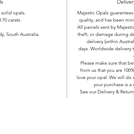
ls
Deliver
f solid opals.
Majestic Opals guarantees t
.70 carats
quality, and has been mine
All parcels sent by Majesti
, South Australia.
theft, or damage during d
delivery (within Austra
days. Worldwide delivery 
Please make sure that be
from us that you are 100%
love your opal. We will do 
your purchase is 
See our Delivery & Return
AUD (AU$)
Sosyal ol