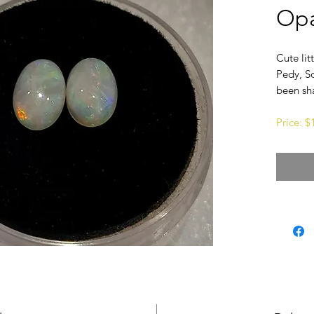
Opa
Cute lit
Pedy, So
been sh
Price: 