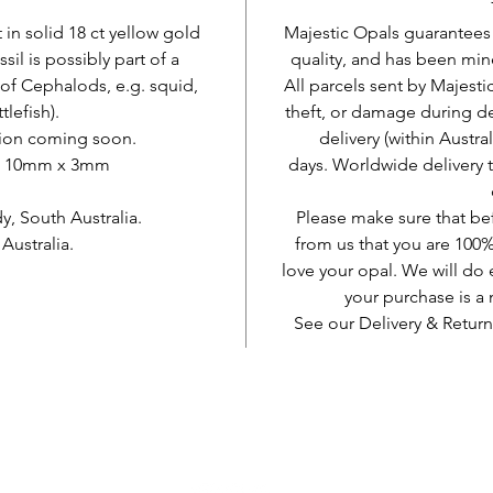
t in solid 18 ct yellow gold
Majestic Opals guarantees t
sil is possibly part of a
quality, and has been mine
 of Cephalods, e.g. squid,
All parcels sent by Majesti
tlefish).
theft, or damage during d
tion coming soon.
delivery (within Austra
 x 10mm x 3mm
days. Worldwide delivery 
, South Australia.
Please make sure that be
ustralia.
from us that you are 100%
love your opal. We will do 
your purchase is 
See our Delivery & Return
AUD (AU$)
Sosyal ol