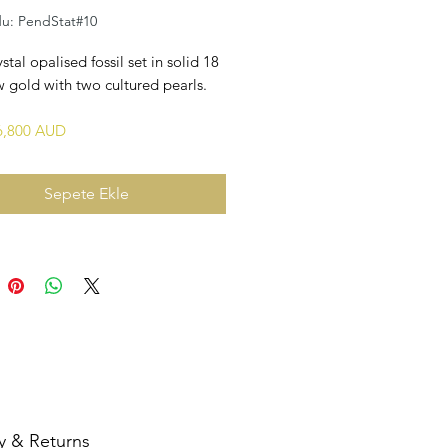
du: PendStat#10
ystal opalised fossil set in solid 18
w gold with two cultured pearls.
$6,800 AUD
Sepete Ekle
y & Returns