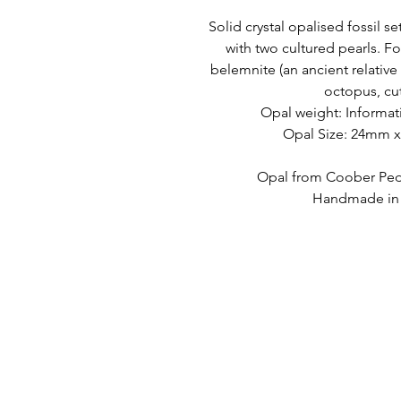
Solid crystal opalised fossil se
with two cultured pearls. Fos
belemnite (an ancient relative
octopus, cut
Opal weight: Informa
Opal Size: 24mm
Opal from Coober Pedy
Handmade in A
HIZLI LİNKLER
İLETİŞİM