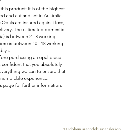
his product: It is of the highest
d and cut and set in Australia.
c Opals are insured against loss,
elivery. The estimated domestic
lia) is between 2 - 8 working
time is between 10 - 18 working
days.
fore purchasing an opal piece
 confident that you absolutely
everything we can to ensure that
a memorable experience.
s page for further information.
DÜNYA ÇAPINDA ÜCRETSİZ TESLİMAT
500 doların üzerindeki siparişler için