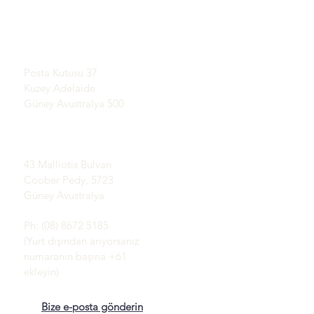
Opaller Hakkında Bilgi
SERGİ SALONU
Edinin
Randevuyla
Opal'in Kısa Tarihi
Tanıtım
Posta adresi:
referanslar
Posta Kutusu 37
Şartlar ve koşullar
Kuzey Adelaide
Teslimat ve İade
Güney Avustralya 500
Coober Pedy Opal
Alanları:
43 Malliotis Bulvarı
Coober Pedy, 5723
Güney Avustralya
Ph: (08) 8672 5185
(Yurt dışından arıyorsanız
numaranın başına +61
ekleyin)
Bize e-posta gönderin