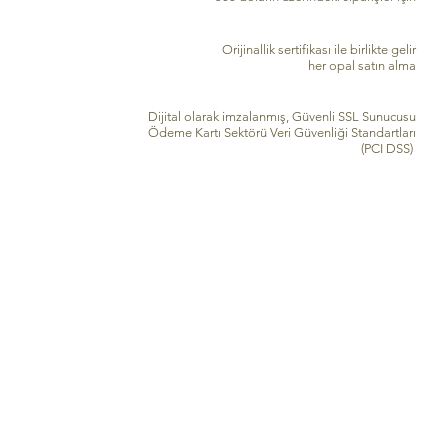
GEÇERLİK SERTİFİKASI
Orijinallik sertifikası ile birlikte gelir
her opal satın alma
GÜVENLİ KREDİ KARTI İŞLEME
Dijital olarak imzalanmış, Güvenli SSL Sunucusu
Ödeme Kartı Sektörü Veri Güvenliği Standartları
(PCI DSS)