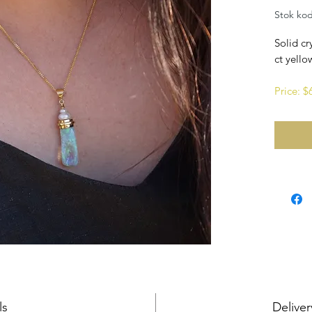
Stok ko
Solid cr
ct yello
Price: 
ls
Deliver