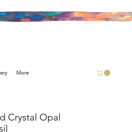
ery
More
id Crystal Opal
il