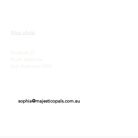
HURTIGE LINKS
KONTAKT
Vores service
SHOWROOM
Lær om opaler
(Efter aftale)
En kort historie om
opaler
John & Sophia Provatidis
Reklame
Postboks 37
Vidnesbyrd
North Adelaide
Vilkår og betingelser
Syd -Australien 5006
sophia@majesticopals.com.au