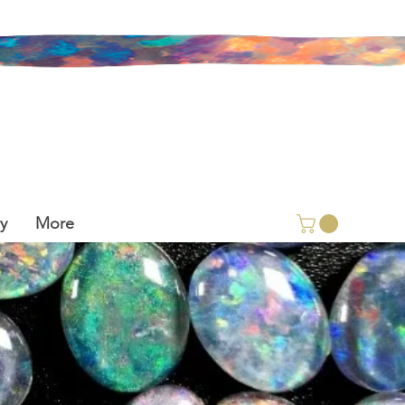
y
More