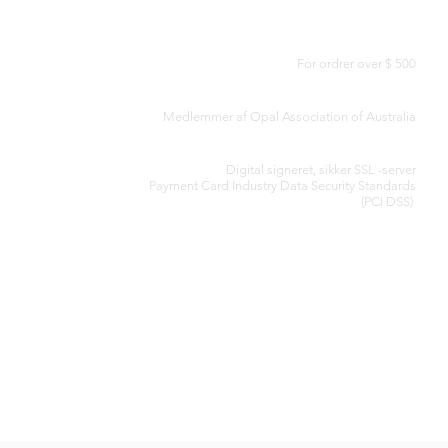
GRATIS LEVERING I HELE VERDEN
For ordrer over $ 500
AUTENTICITETSCERTIFIKAT
Medlemmer af Opal Association of Australia
SIKKER BEHANDLING AF KREDITKORT
Digital signeret, sikker SSL -server
Payment Card Industry Data Security
Standards
(PCI DSS)