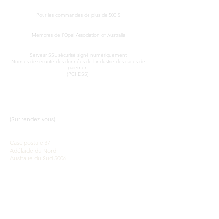
LIVRAISON GRATUITE DANS LE MONDE ENTIER
Pour les commandes de plus de 500 $
CERTIFICAT D'AUTHENTICITÉ
Membres de l'Opal Association of Australia
TRAITEMENT SÉCURISÉ DES CARTES DE CRÉDIT
Serveur SSL sécurisé signé numériquement
Normes de
sécurité des données de l'industrie des cartes de
paiement
(PCI DSS)
CONTACT
LIENS RAPIDES
SALLE D'EXPOSITION
Notre service
(Sur rendez-vous)
En savoir plus sur les
opales
John & Sophia Provatidis
Une brève histoire des
Case postale 37
opales
Adélaïde du Nord
Publicité
Australie du Sud 5006
Témoignages
Termes et conditions
Be social