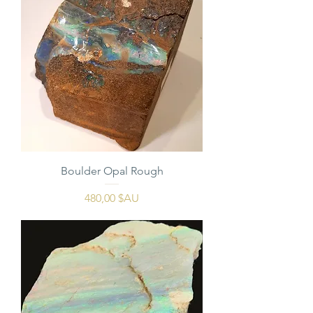
Boulder Opal Rough
Prix
480,00 $AU