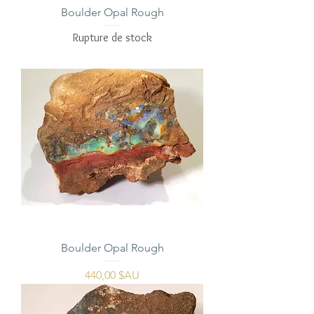
Boulder Opal Rough
Rupture de stock
Boulder Opal Rough
Prix
440,00 $AU