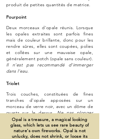
produit de petites quantités de matrice.
Pourpoint
Deux morceaux d'opale réunis. Lorsque
les opales extraites sont parfois fines
mais de couleur brillante, donc pour les
rendre sûres, elles sont coupées, polies
et collées sur une mauvaise opale,
généralement potch (opale sans couleur).
Il n'est pas recommandé d'immerger
dans l'eau.
Triolet
Trois couches, constituées de fines
tranches d'opale apposées sur un
morceau de verre noir, avec un dôme de
quartz sur le dessus.
Ne pas plonger
dans l'eau.
Opal is a treasure, a magical looking
glass, which lets us see rare beauty of
nature's own fireworks. Opal is not
Les opales synthétiques (ou opales
unlucky, does not shrink, or loose its
Gilson) n'ont aucune valeur, car elles sont