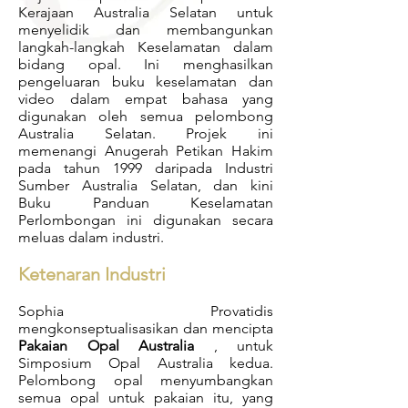
Kerajaan Australia Selatan untuk
menyelidik dan membangunkan
langkah-langkah Keselamatan dalam
bidang opal. Ini menghasilkan
pengeluaran buku keselamatan dan
video dalam empat bahasa yang
digunakan oleh semua pelombong
Australia Selatan.
Projek ini
memenangi Anugerah Petikan Hakim
pada tahun 1999 daripada Industri
Sumber Australia Selatan, dan kini
Buku Panduan Keselamatan
Perlombongan ini digunakan secara
meluas dalam industri.
Ketenaran Industri
Sophia Provatidis
mengkonseptualisasikan dan mencipta
Pakaian Opal Australia
, untuk
Simposium Opal Australia kedua.
Pelombong opal menyumbangkan
semua opal untuk pakaian itu, yang