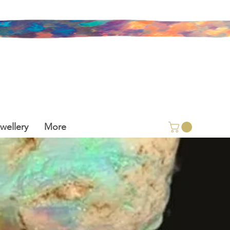
wellery
More