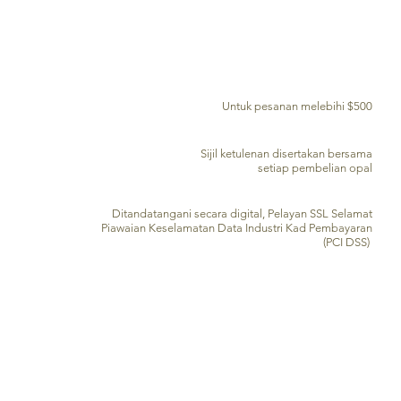
PENGHANTARAN PERCUMA KE SELURUH DUNIA
Untuk pesanan melebihi $500
SIJIL PENGESAHAN
Sijil ketulenan disertakan bersama
setiap pembelian opal
PEMPROSESAN KAD KREDIT SELAMAT
Ditandatangani secara digital, Pelayan SSL Selamat
Piawaian Keselamatan Data Industri Kad Pembayaran
(PCI DSS)