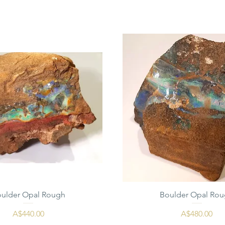
Paparan Segera
Paparan Segera
ulder Opal Rough
Boulder Opal Ro
Harga
Harga
A$440.00
A$480.00