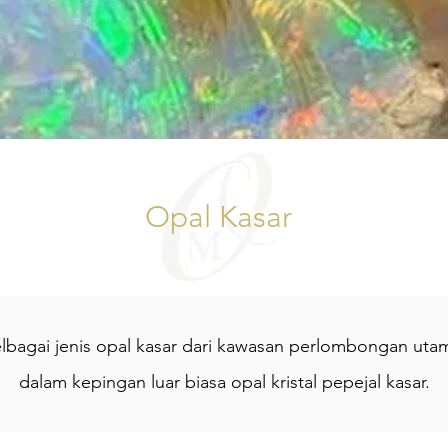
Opal Kasar
bagai jenis opal kasar dari kawasan perlombongan utama
dalam kepingan luar biasa opal kristal pepejal kasar.