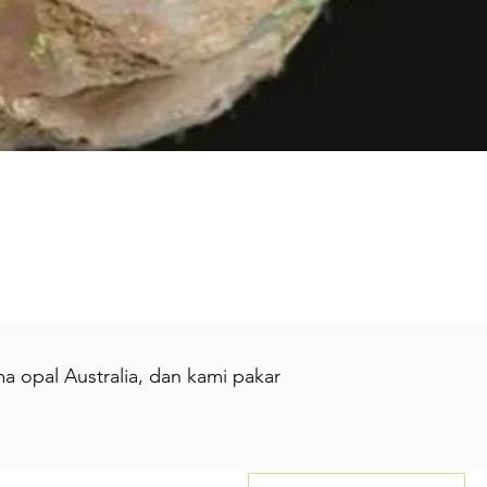
 opal Australia, dan kami pakar