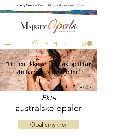
Ethically Sourced
World-Class Australian Opals
We love opals
"Du har ikke sett seriøs opal før
du har sett våre opaler"
- Sophia Provatidis
Ekte
australske opaler
Opal smykker