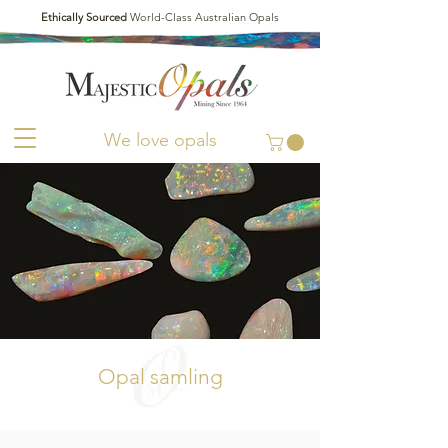
Ethically Sourced
World-Class Australian Opals
We love opals
Opal samling