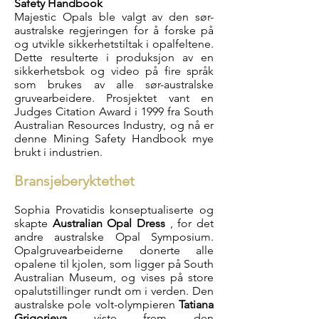
Safety Handbook
Majestic Opals ble valgt av den sør-
australske regjeringen for å forske på
og utvikle sikkerhetstiltak i opalfeltene.
Dette resulterte i produksjon av en
sikkerhetsbok og video på fire språk
som brukes av alle sør-australske
gruvearbeidere.
Prosjektet vant en
Judges Citation Award i 1999 fra South
Australian Resources Industry, og nå er
denne Mining Safety Handbook mye
brukt i industrien.
Bransjeberyktethet
Sophia Provatidis konseptualiserte og
skapte
Australian Opal Dress
, for det
andre australske Opal Symposium.
Opalgruvearbeiderne donerte alle
opalene til kjolen, som ligger på South
Australian Museum, og vises på store
opalutstillinger rundt om i verden. Den
australske pole volt-olympieren
Tatiana
Grigorieva
viste frem den