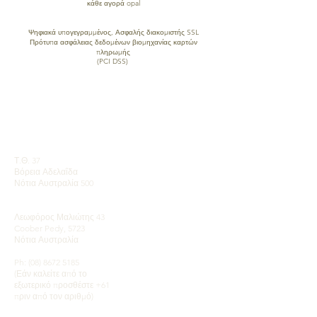
κάθε αγορά opal
ΑΣΦΑΛΗΣ ΕΠΕΞΕΡΓΑΣΙΑ ΠΙΣΤΩΤΙΚΗΣ ΚΑΡΤΑΣ
Ψηφιακά υπογεγραμμένος, Ασφαλής διακομιστής SSL
Πρότυπα ασφάλειας δεδομένων βιομηχανίας καρτών
πληρωμής
(PCI DSS)
ΕΠΙΚΟΙΝΩΝΙΑ
ΓΡΗΓΟΡΟΙ
ΣΥΝΔΕΣΜΟΙ
ΕΚΘΕΣΙΑΚΟ ΧΩΡΟ
Με ραντεβού
Μάθετε για τα Opals
Μια σύντομη ιστορία
Ταχυδρομική διεύθυνση:
του Opal
Τ.Θ. 37
Δημοσιότητα
Βόρεια Αδελαΐδα
Μαρτυρίες
Νότια Αυστραλία 500
Οροι και
Προϋποθέσεις
Πεδία Coober Pedy Opal:
Παράδοση &
Λεωφόρος Μαλιώτης 43
Επιστροφές
Coober Pedy, 5723
Νότια Αυστραλία
Ph:
(08) 8672 5185
(Εάν καλείτε από το
εξωτερικό προσθέστε +61
πριν από τον αριθμό)