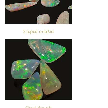
Στερεά οπάλια
Opal Rough