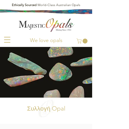
Ethically Sourced
World-Class Australian Opals
We love opals
Συλλογή Opal