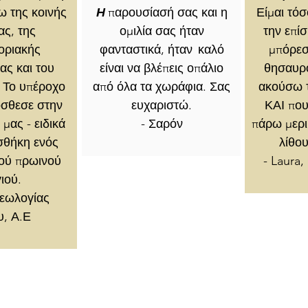
ω της κοινής
Η
παρουσίασή σας και η
Είμαι τό
ας, της
ομιλία σας ήταν
την επί
οριακής
φανταστικά, ήταν
καλό
μπόρεσ
ας και του
είναι να βλέπεις οπάλιο
θησαυρο
 Το υπέροχο
από όλα τα χωράφια. Σας
ακούσω τ
όσθεσε στην
ευχαριστώ.
ΚΑΙ που
μας - ειδικά
- Σαρόν
πάρω μερι
σθήκη ενός
λίθου
ού πρωινού
- Laura
ιού.
Γεωλογίας
υ, Α.Ε
AUD (AU$)
Να είστε