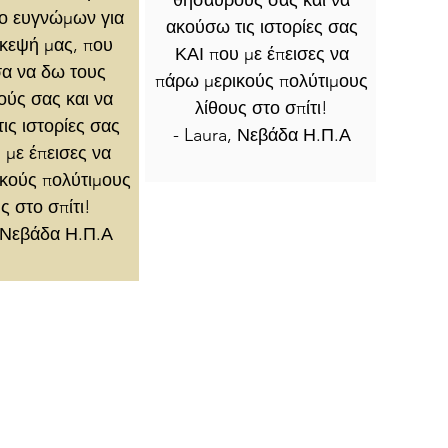
σο ευγνώμων για
ακούσω τις ιστορίες σας
σκεψή μας, που
ΚΑΙ που με έπεισες να
α να δω τους
πάρω μερικούς πολύτιμους
ύς σας και να
λίθους στο σπίτι!
ις ιστορίες σας
- Laura, Νεβάδα Η.Π.Α
 με έπεισες να
κούς πολύτιμους
ς στο σπίτι!
, Νεβάδα Η.Π.Α