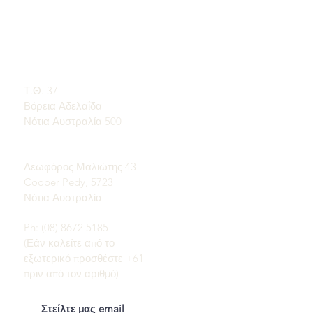
ΓΡΗΓΟΡΟΙ
ΕΠΙΚΟΙΝΩΝΙΑ
ΣΥΝΔΕΣΜΟΙ
ΕΚΘΕΣΙΑΚΟ ΧΩΡΟ
Μάθετε για τα Opals
Με ραντεβού
Μια σύντομη ιστορία
του Opal
Ταχυδρομική διεύθυνση:
Δημοσιότητα
Τ.Θ. 37
Μαρτυρίες
Βόρεια Αδελαΐδα
Οροι και Προϋποθέσεις
Παράδοση &
Νότια Αυστραλία 500
Επιστροφές
Πεδία Coober Pedy Opal:
Λεωφόρος Μαλιώτης 43
Coober Pedy, 5723
Νότια Αυστραλία
Ph: (08) 8672 5185
(Εάν καλείτε από το
εξωτερικό προσθέστε +61
πριν από τον αριθμό)
Στείλτε μας email