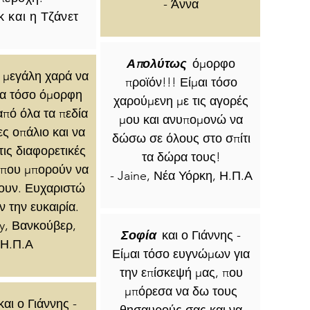
- Άννα
κ και η Τζάνετ
Απολύτως
όμορφο
ι μεγάλη χαρά να
προϊόν!!! Είμαι τόσο
ια τόσο όμορφη
χαρούμενη με τις αγορές
πό όλα τα πεδία
μου και ανυπομονώ να
ς οπάλιο και να
δώσω σε όλους στο σπίτι
ις διαφορετικές
τα δώρα τους!
 που μπορούν να
- Jaine, Νέα Υόρκη, Η.Π.Α
ουν. Ευχαριστώ
ν την ευκαιρία.
y, Βανκούβερ,
Σοφία
και ο Γιάννης -
Η.Π.Α
Είμαι τόσο ευγνώμων για
την επίσκεψή μας, που
μπόρεσα να δω τους
και ο Γιάννης -
θησαυρούς σας και να