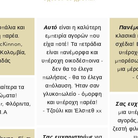
οπάλια και
Αυτό
είναι η καλύτερη
Πανέμ
 παρέα.
εμπειρία αγορών που
κλασικά
cKinnon,
είχα ποτέ! Τα πετράδια
σχέδια! 
 Κολομβία,
είναι πανέμορφα και
υπέροχ
αδάς
υπέροχη οικοδέσποινα -
μπορέσω
δεν θα το έλεγα
μια μέρ
πωλήσεις - θα το έλεγα
- 
απόλαυση. Ήταν σαν
ιαίτερα τα
γλυκοπωλείο - όμορφη
ώματα!
και υπέροχη παρέα!
er, Φλόριντα,
Σας ευχ
- Τζούλι και Έλσπεθ xx
Π.Α
μια υπέ
αγοράς, 
ζεστή φιλ
Σας ευχαριστούμε
για
υ