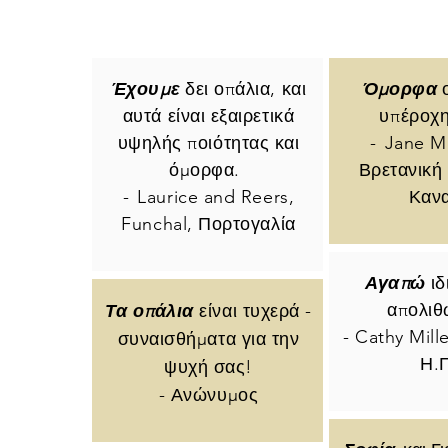
Έχουμε
δει οπάλια, και
Όμορφα
αυτά είναι εξαιρετικά
υπέροχη
υψηλής ποιότητας και
-
Jane M
όμορφα.
Βρετανική
-
Laurice and Reers,
Καν
Funchal, Πορτογαλία
Αγαπώ
ιδ
απολιθ
Τα οπάλια
είναι τυχερά -
- Cathy Mill
συναισθήματα για την
Η.
ψυχή σας!
- Ανώνυμος