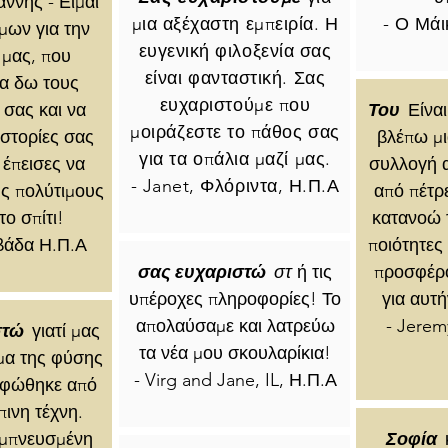
ιάννης - Είμαι
μια αξέχαστη εμπειρία. Η
- Ο Μάι
μων για την
ευγενική φιλοξενία σας
 μας, που
είναι φανταστική. Σας
α δω τους
ευχαριστούμε που
σας και να
Του
Είνα
μοιράζεστε το πάθος σας
ιστορίες σας
βλέπω μ
για τα οπάλια μαζί μας.
 έπεισες να
συλλογή α
- Janet, Φλόριντα, Η.Π.Α
ς πολύτιμους
από πέτρε
το σπίτι!
κατανοώ τ
εβάδα Η.Π.Α
ποιότητες
σας
ευχαριστώ
στ
ή τις
προσφέρ
υπέροχες πληροφορίες! Το
για αυτή
απολαύσαμε και λατρεύω
- Jerem
στώ
γιατί μας
τα νέα μου σκουλαρίκια!
ύμα της φύσης
- Virg and Jane, IL, Η.Π.Α
ρφώθηκε από
ινη τέχνη.
εμπνευσμένη
Σοφία