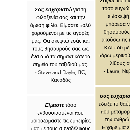
Σοφία
και Γ
τόσο ευγνώ
Σας
ευχαριστώ
για τη
επίσκεψή
φιλοξενία σας και την
μπόρεσα ν
άμεση φιλία. Είμαστε πολύ
θησαυρούς 
χαρούμενοι με τις αγορές
ακούσω τις 
μας. Θα σκεφτώ εσάς και
ΚΑΙ που με
τους θησαυρούς σας ως
πάρω μερικού
ένα από τα σημαντικότερα
λίθους σ
σημεία του ταξιδιού μας.
- Laura, Ν
- Steve and Dayle, BC,
Καναδάς
σας
ευχαρι
έδειξε το θα
Είμαστε
τόσο
που μεταμο
ενθουσιασμένοι που
την ανθρώπ
μοιραζόμαστε τις εμπειρίες
Είχαμε μια 
μας με τους συναδέλφους