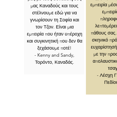
εμπειρία μέσ
μας Καναδούς και τους
εμπειρί
στέλνουμε εδώ για να
πληροφ
γνωρίσουν τη Σοφία και
λεπτομέρει
τον Τζον. Είναι μια
πάθους σας.
εμπειρία που ήταν υπέροχη
σκηνικό πρ
και συγκινητική που δεν θα
ευχαρίστησή 
ξεχάσουμε ποτέ!
με την προ
- Kenny and Sandy,
απολαυστικ
Τορόντο, Καναδάς.
τσαγ
- Λέσχη 
Πεδίο