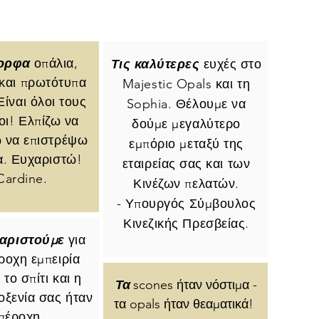
ορφα
οπάλια,
Τις καλύτερες
ευχές στο
 και πρωτότυπα
Majestic Opals και τη
Είναι όλοι τους
Sophia. Θέλουμε να
οι! Ελπίζω να
δούμε μεγαλύτερο
 να επιστρέψω
εμπόριο μεταξύ της
α. Ευχαριστώ!
εταιρείας σας και των
Cardine.
Κινέζων πελατών.
- Υπουργός Σύμβουλος
Κινεζικής Πρεσβείας.
αριστούμε
για
ροχη εμπειρία
το σπίτι και η
Τα
scones ήταν νόστιμα -
οξενία σας ήταν
τα opals ήταν θεαματικά!
πέροχη.