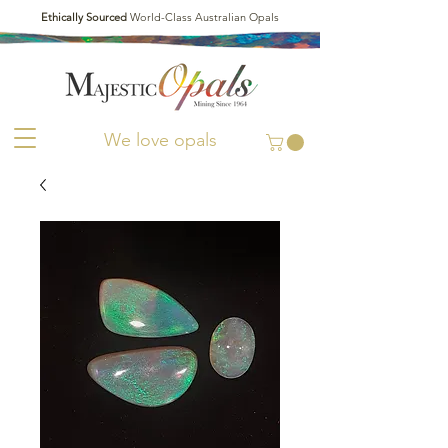
Ethically Sourced
World-Class Australian Opals
We love opals