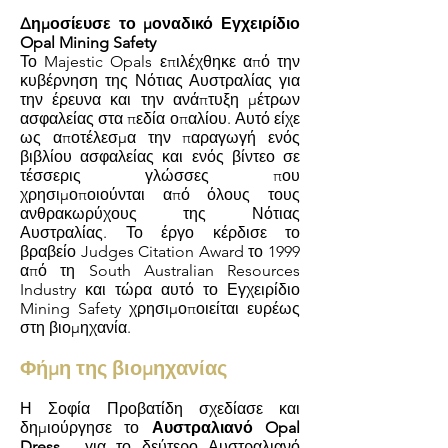
Δημοσίευσε το μοναδικό Εγχειρίδιο
Opal Mining Safety
Το Majestic Opals επιλέχθηκε από την
κυβέρνηση της Νότιας Αυστραλίας για
την έρευνα και την ανάπτυξη μέτρων
ασφαλείας στα πεδία οπαλίου. Αυτό είχε
ως αποτέλεσμα την παραγωγή ενός
βιβλίου ασφαλείας και ενός βίντεο σε
τέσσερις γλώσσες που
χρησιμοποιούνται από όλους τους
ανθρακωρύχους της Νότιας
Αυστραλίας.
Το έργο κέρδισε το
βραβείο Judges Citation Award το 1999
από τη South Australian Resources
Industry και τώρα αυτό το Εγχειρίδιο
Mining Safety χρησιμοποιείται ευρέως
στη βιομηχανία.
Φήμη της βιομηχανίας
Η Σοφία Προβατίδη σχεδίασε και
δημιούργησε το
Αυστραλιανό Opal
Dress
, για το δεύτερο Αυστραλιανό