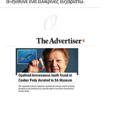
απηύθυνε ένα ειλικρινές ευχαριστώ.