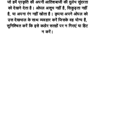
जो हमें प्रकृति की अपनी आतिशबाजी की दुर्लभ सुंदरता
को देखने देता है। ओपल अशुभ नहीं है, सिकुड़ता नहीं
है, या अपना रंग नहीं खोता है। कृपया अपने ओपल को
उस देखभाल के साथ व्यवहार करें जिसके वह योग्य है,
सुनिश्चित करें कि इसे कठोर सतहों पर न गिराएं या हिट
न करें।
Opal is a treasure, a magical looking
glass, which lets us see rare beauty of
nature's own fireworks. Opal is not
unlucky, does not shrink, or loose its
colour. Please treat your opal with the
care it deserves, making sure not to drop