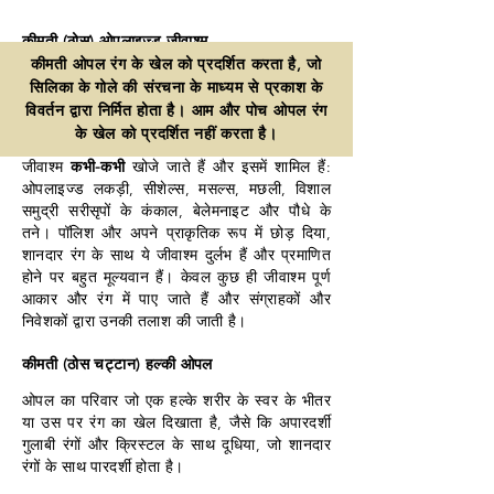
कीमती (ठोस) ओपलाइज्ड जीवाश्म
कीमती ओपल रंग के खेल को प्रदर्शित करता है, जो
ऑस्ट्रेलियाई ओपल क्षेत्र जो अब अर्ध-रेगिस्तानी क्षेत्रों
सिलिका के गोले की संरचना के माध्यम से प्रकाश के
में स्थित हैं, एक समय में प्राचीन, विशाल अंतर्देशीय
विवर्तन द्वारा निर्मित होता है। आम और पोच ओपल रंग
समुद्र के नीचे थे, जो मध्य ऑस्ट्रेलिया के अधिकांश
के खेल को प्रदर्शित नहीं करता है।
भाग को कवर करता था। प्राकृतिक ओपलाइज्ड
जीवाश्म
कभी-कभी
खोजे जाते हैं और इसमें शामिल हैं:
ओपलाइज्ड लकड़ी, सीशेल्स, मसल्स, मछली, विशाल
समुद्री सरीसृपों के कंकाल, बेलेमनाइट और पौधे के
तने। पॉलिश और अपने प्राकृतिक रूप में छोड़ दिया,
शानदार रंग के साथ ये जीवाश्म दुर्लभ हैं और प्रमाणित
होने पर बहुत मूल्यवान हैं। केवल कुछ ही जीवाश्म पूर्ण
आकार और रंग में पाए जाते हैं और संग्राहकों और
निवेशकों द्वारा उनकी तलाश की जाती है।
कीमती (ठोस चट्टान) हल्की ओपल
ओपल का परिवार जो एक हल्के शरीर के स्वर के भीतर
या उस पर रंग का खेल दिखाता है, जैसे कि अपारदर्शी
गुलाबी रंगों और क्रिस्टल के साथ दूधिया, जो शानदार
रंगों के साथ पारदर्शी होता है।