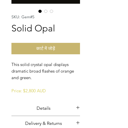
SKU: Gem#5
Solid Opal
कार्ट में जोड़ें
This solid crystal opal displays
dramatic broad flashes of orange
and green.
Price: $2,800 AUD
Details
Solid crystal opal.
Delivery & Returns
Opal weight: 49.66 carats