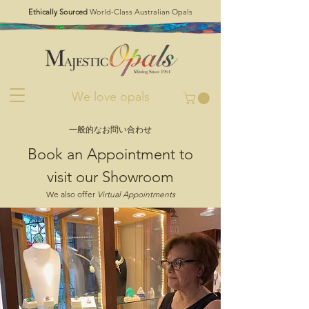
Ethically Sourced
World-Class Australian Opals
We love opals
一般的なお問い合わせ
Book an Appointment to
visit our Showroom
We also offer
Virtual Appo
intments