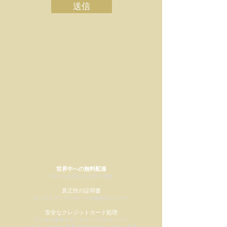
送信
世界中への無料配達
500ドルを超える注文の場合
真正性の証明書
オーストラリアのオパール協会のメンバー
安全なクレジットカード処理
デジタル署名されたセキュアSSLサーバー
ペイメントカード業界のデータセキュリティ
基準