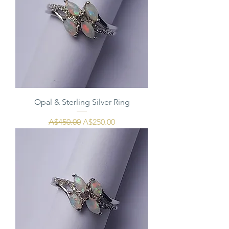
Opal & Sterling Silver Ring
通常価格
セール価格
A$450.00
A$250.00