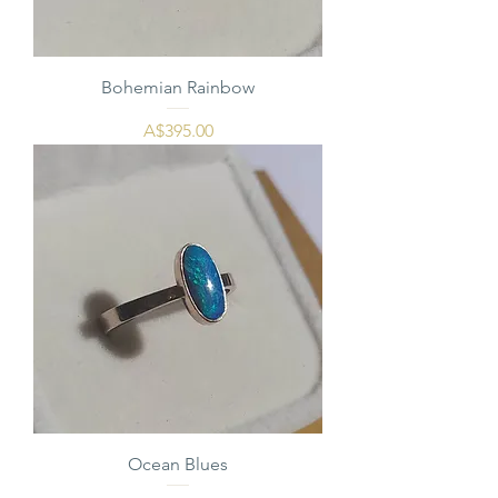
Bohemian Rainbow
価格
A$395.00
Ocean Blues