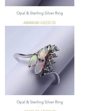
Opal & Sterling Silver Ring
通常価格
セール価格
A$400.00
A$200.00
Opal & Sterling Silver Ring