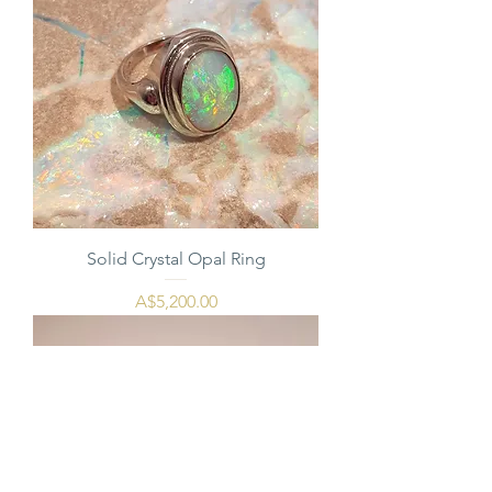
Solid Crystal Opal Ring
価格
A$5,200.00