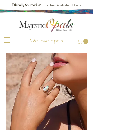
Ethically Sourced
World-Class Australian Opals
We love opals