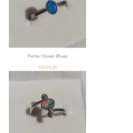
Petite Ocean Blues
価格
A$295.00