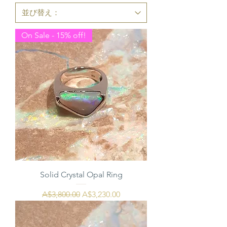
On Sale - 15% off!
Solid Crystal Opal Ring
通常価格
セール価格
A$3,800.00
A$3,230.00