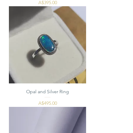
価格
A$395.00
Opal and Silver Ring
価格
A$495.00