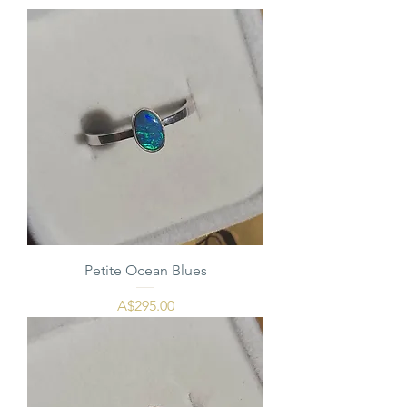
Petite Ocean Blues
価格
A$295.00