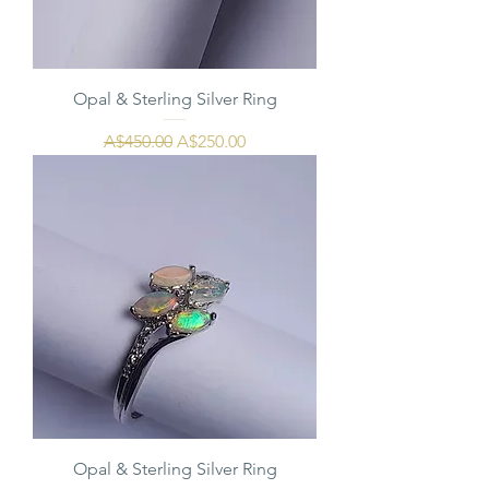
Opal & Sterling Silver Ring
通常価格
セール価格
A$450.00
A$250.00
Opal & Sterling Silver Ring