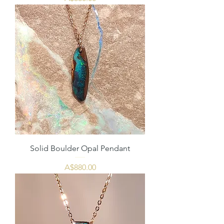
Solid Boulder Opal Pendant
価格
A$880.00