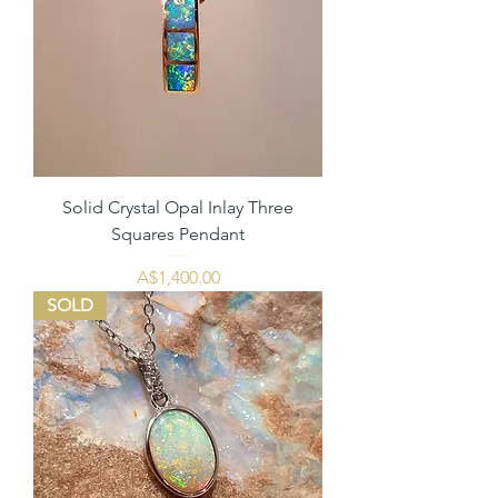
Solid Crystal Opal Inlay Three
Squares Pendant
価格
A$1,400.00
SOLD