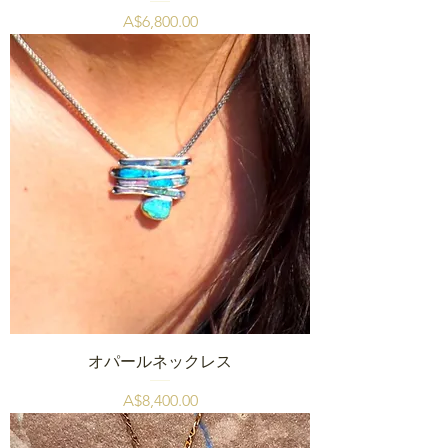
価格
A$6,800.00
オパールネックレス
価格
A$8,400.00