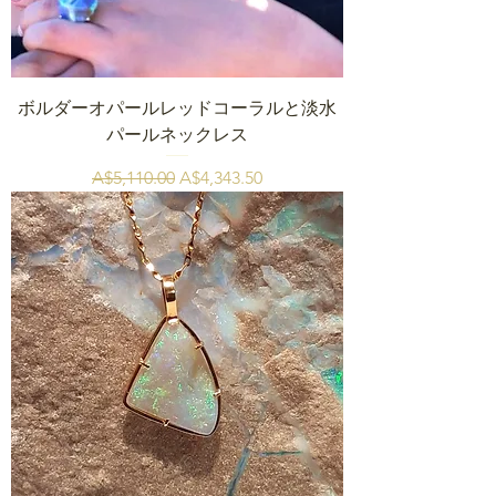
ボルダーオパールレッドコーラルと淡水
パールネックレス
通常価格
セール価格
A$5,110.00
A$4,343.50