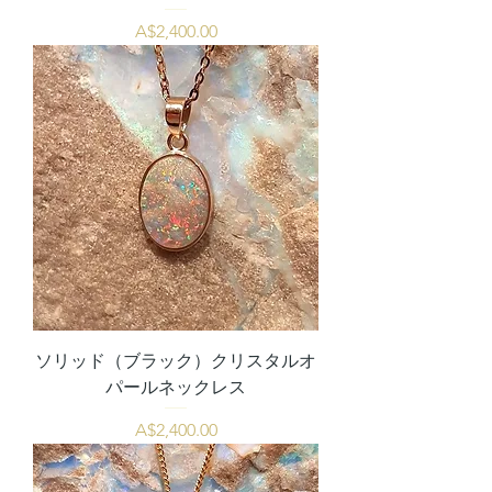
価格
A$2,400.00
ソリッド（ブラック）クリスタルオ
パールネックレス
価格
A$2,400.00