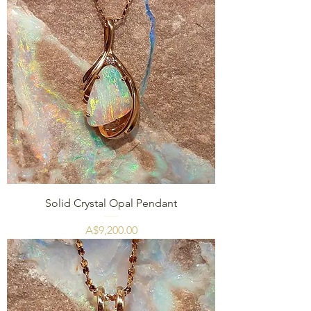
Solid Crystal Opal Pendant
価格
A$9,200.00