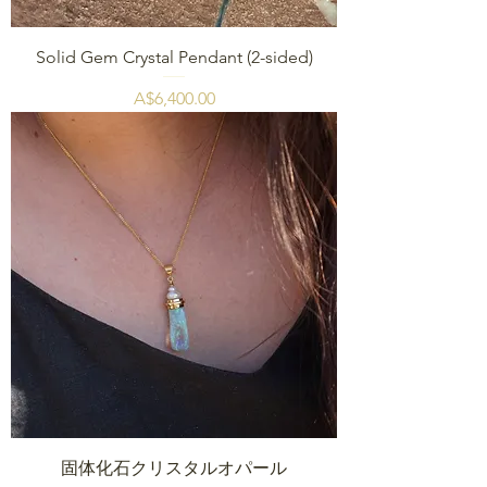
Solid Gem Crystal Pendant (2-sided)
価格
A$6,400.00
固体化石クリスタルオパール