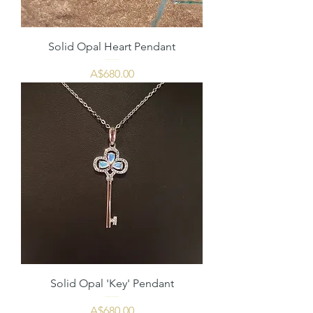
Solid Opal Heart Pendant
価格
A$680.00
Solid Opal 'Key' Pendant
価格
A$680.00