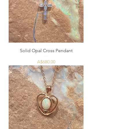
Solid Opal Cross Pendant
価格
A$680.00