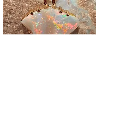
クリスタル化石オパールペンダント
（火）
価格
A$14,800.00