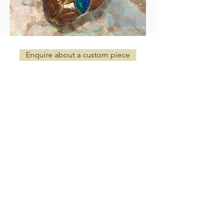
Enquire about a custom piece
世界中への無料配達
500ドルを超える注文の場合
真正性の証明書
オーストラリアのオパール協会のメンバー
安全なクレジットカード処理
デジタル署名されたセキュアSSLサーバー
ペイメントカード業界のデータセキュリティ
基準
（PCI DSS）
コンタクト
クイックリンク