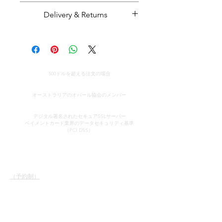
Opal with a natural potch backing
Delivery & Returns
(doublet) set in solid sterling
silver
Majestic Opals guarantees this
Opal weight: 1.5 carats
product: It is of the highest
Opal size: 8 mm x 4 mm
quality, and has been mined and
Ring size: Q / 17
世界中への無料配達
cut and set in Australia.
500ドルを超える注文の場合
All parcels sent by Majestic Opals
真正性の証明書
Opal and potch opal backing
are insured against loss, theft, or
オーストラリアのオパール協会のメンバー
from Coober Pedy, South
damage during delivery. The
安全なクレジットカード処理
Australia.
estimated domestic delivery
デジタル署名されたセキュアSSLサーバー
ペイメントカード業界のデータセキュリティ
基準
Handmade in Australia.
(within Australia) is between 2 - 8
（PCI DSS）
working days. Worldwide delivery
time is between 10 - 18 working
コンタクト
クイックリンク
days.
ショールーム
当社のサービス
Please make sure that before
（予約制）
オパールについて学ぶ
purchasing an opal piece from us
オパールの簡単な歴史
ジョン＆ソフィア・プロ
宣伝
that you are 100% confident that
ヴァティディス
お客様の声
私書箱37
you absolutely love your opal. We
規約と条件
ノースアデレード