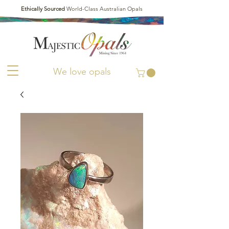
Ethically Sourced
World-Class Australian Opals
We love opals