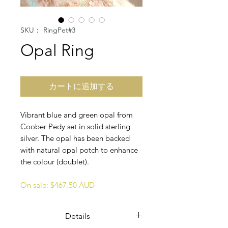
SKU： RingPet#3
Opal Ring
カートに追加する
Vibrant blue and green opal from
Coober Pedy set in solid sterling
silver. The opal has been backed
with natural opal potch to enhance
the colour (doublet).
On sale: $467.50 AUD
Details