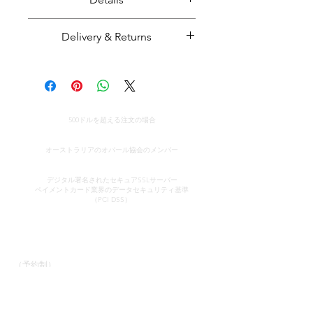
Cute little pair of solid opals.
Delivery & Returns
Opal weight: 0.70 carats
Majestic Opals guarantees this
Opals from Coober Pedy, South
product: It is of the highest
Australia.
quality, and has been mined and
世界中への無料配達
cut and set in Australia.
500ドルを超える注文の場合
All parcels sent by Majestic Opals
真正性の証明書
are insured against loss, theft, or
オーストラリアのオパール協会のメンバー
damage during delivery. The
安全なクレジットカード処理
estimated domestic delivery
デジタル署名されたセキュアSSLサーバー
ペイメントカード業界のデータセキュリティ
基準
(within Australia) is between 2 - 8
（PCI DSS）
working days. Worldwide delivery
time is between 10 - 18 working
コンタクト
クイックリンク
days.
ショールーム
当社のサービス
Please make sure that before
（予約制）
オパールについて学ぶ
purchasing an opal piece from us
オパールの簡単な歴史
ジョン＆ソフィア・プロ
宣伝
that you are 100% confident that
ヴァティディス
お客様の声
私書箱37