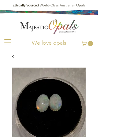
Ethically Sourced
World-Class Australian Opals
We love opals