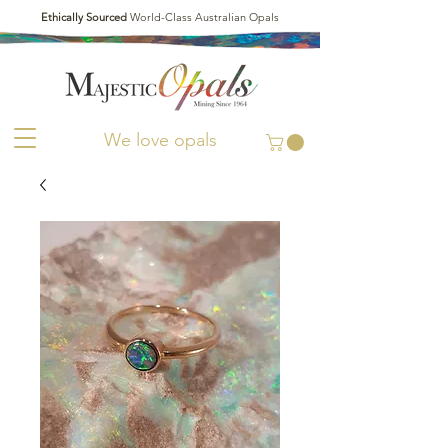
Ethically Sourced
World-Class Australian Opals
We love opals