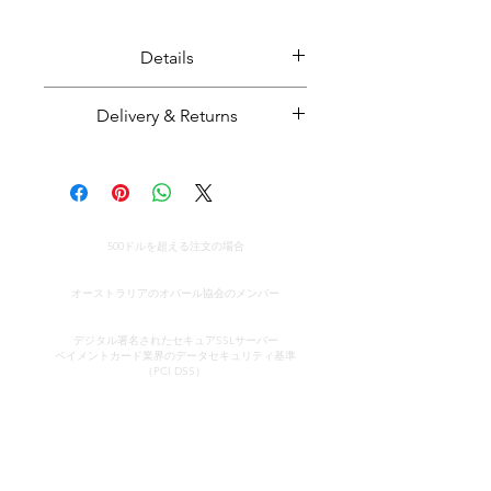
Details
Opal (doublet) set in solid 14 ct
Delivery & Returns
yellow gold.
Ring size: P / 16
Majestic Opals guarantees this
product: It is of the highest
Opal from Coober Pedy, South
quality, and has been mined and
Australia
世界中への無料配達
cut and set in Australia.
500ドルを超える注文の場合
Handmade in Australia
All parcels sent by Majestic Opals
真正性の証明書
are insured against loss, theft, or
オーストラリアのオパール協会のメンバー
damage during delivery. The
安全なクレジットカード処理
estimated domestic delivery
デジタル署名されたセキュアSSLサーバー
ペイメントカード業界のデータセキュリティ
基準
(within Australia) is between 2 - 8
（PCI DSS）
working days. Worldwide delivery
time is between 10 - 18 working
コンタクト
クイックリンク
days.
ショールーム
当社のサービス
Please make sure that before
（予約制）
オパールについて学ぶ