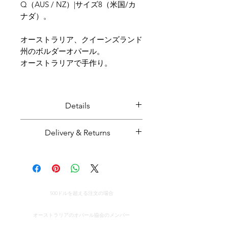
Q（AUS / NZ）|サイズ8（米国/カ
ナダ）。
オーストラリア、クイーンズランド
州のボルダーオパール。
オーストラリアで手作り。
Details
Solid boulder opal in solid 9 ct
Delivery & Returns
yellow gold.
Opal weight: 42 carats.
Majestic Opals guarantees this
Opal size: 24mm x 20mm x 10mm
product: It is of the highest
(at highest point in opal profile)
quality, and has been mined and
Ring size: 18 / Q
世界中への無料配達
cut and set in Australia.
500ドルを超える注文の場合
All parcels sent by Majestic Opals
真正性の証明書
Boulder opal from Queensland,
are insured against loss, theft, or
オーストラリアのオパール協会のメンバー
Australia.
damage during delivery. The