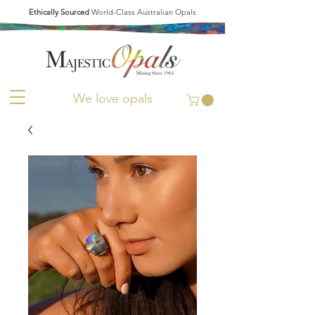
Ethically Sourced
World-Class Australian Opals
We love opals