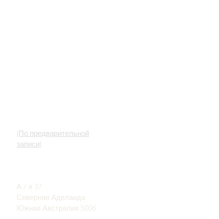
БЫСТРЫЕ ССЫЛКИ
КОНТАКТ
Наш сервис
ВЫСТАВОЧНЫЙ ЗАЛ
Узнайте об опалах
(По предварительной
Краткая история
записи)
опалов
Гласность
Джон и София
Отзывы
Проватидис
Условия и положения
А / я 37
Северная Аделаида
Южная Австралия 5006