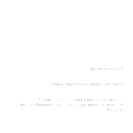
БЕСПЛАТНАЯ ДОСТАВКА ПО ВСЕМУ МИРУ
При заказе от 500 $
СЕРТИФИКАТ ПОДЛИННОСТИ
Члены Опаловой ассоциации Австралии
БЕЗОПАСНОЕ ОБРАБОТКА КРЕДИТНЫХ КАРТ
Защищенный SSL-сервер с цифровой подписью
Стандарты
безопасности данных индустрии платежных карт
(PCI DSS)