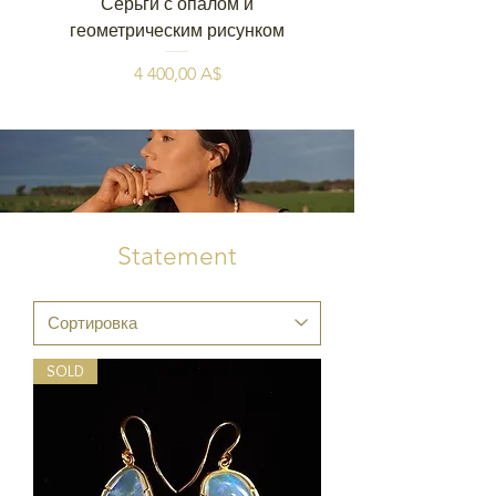
Серьги с опалом и
геометрическим рисунком
Цена
4 400,00 A$
Statement
SOLD