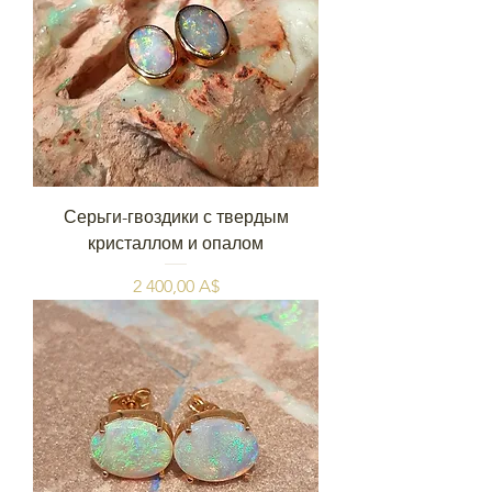
Серьги-гвоздики с твердым
кристаллом и опалом
Цена
2 400,00 A$