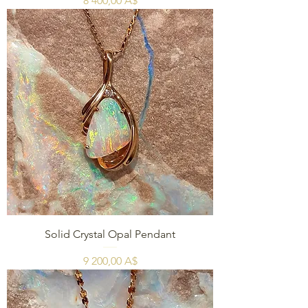
8 400,00 A$
Solid Crystal Opal Pendant
Цена
9 200,00 A$