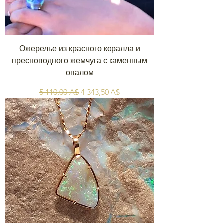
Ожерелье из красного коралла и
пресноводного жемчуга с каменным
опалом
Обычная цена
Цена со скидкой
5 110,00 A$
4 343,50 A$