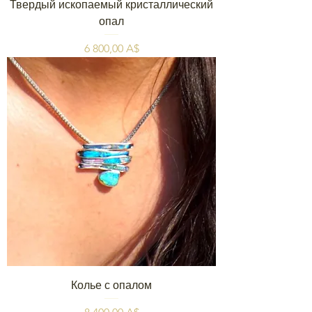
Твердый ископаемый кристаллический
опал
Цена
6 800,00 A$
Колье с опалом
Цена