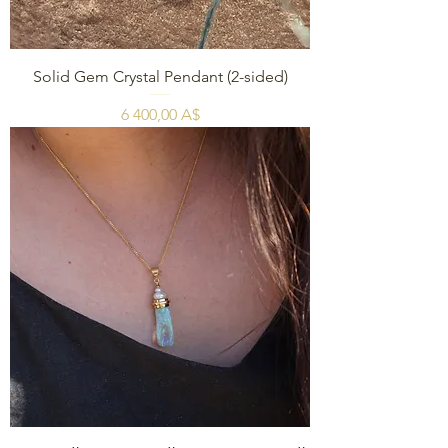
Solid Gem Crystal Pendant (2-sided)
Цена
6 400,00 A$