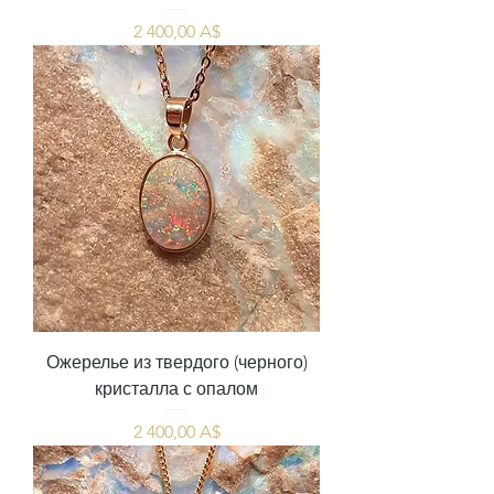
Цена
2 400,00 A$
Ожерелье из твердого (черного)
кристалла с опалом
Цена
2 400,00 A$