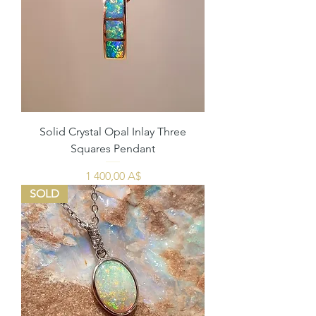
Solid Crystal Opal Inlay Three
Squares Pendant
Цена
1 400,00 A$
SOLD