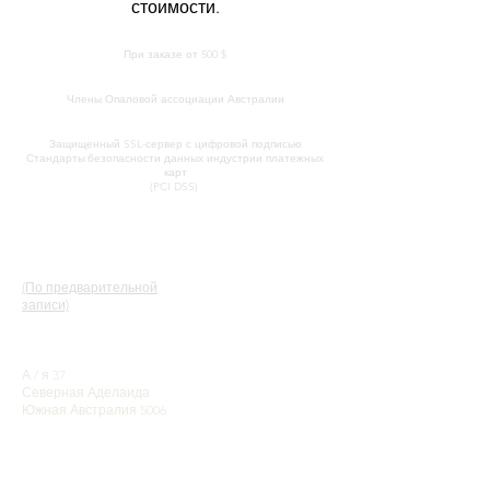
стоимости.
БЕСПЛАТНАЯ ДОСТАВКА ПО ВСЕМУ МИРУ
При заказе от 500 $
СЕРТИФИКАТ ПОДЛИННОСТИ
Члены Опаловой ассоциации Австралии
БЕЗОПАСНОЕ ОБРАБОТКА КРЕДИТНЫХ КАРТ
Защищенный SSL-сервер с цифровой подписью
Стандарты
безопасности данных индустрии платежных
карт
(PCI DSS)
КОНТАКТ
БЫСТРЫЕ ССЫЛКИ
ВЫСТАВОЧНЫЙ ЗАЛ
Наш сервис
(По предварительной
Узнайте об опалах
записи)
Краткая история
опалов
Джон и София
Гласность
Проватидис
Отзывы
А / я 37
Условия и
Северная Аделаида
положения
Южная Австралия 5006